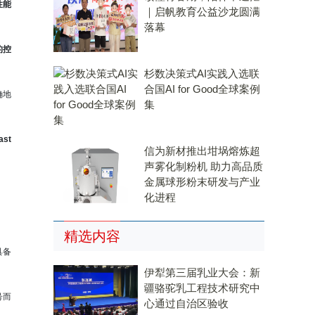
性能
｜启帆教育公益沙龙圆满
落幕
的控
杉数决策式AI实践入选联
合国AI for Good全球案例
确地
集
st
信为新材推出坩埚熔炼超
声雾化制粉机 助力高品质
金属球形粉末研发与产业
化进程
精选内容
具备
伊犁第三届乳业大会：新
疆骆驼乳工程技术研究中
号而
心通过自治区验收