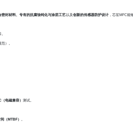
合金密封材料、专有的抗腐蚀钝化与涂层工艺
以及
创新的传感器防护设计
，芯笙MFC能
气等。
安全规范）。
C（电磁兼容）
测试。
间（MTBF）
。