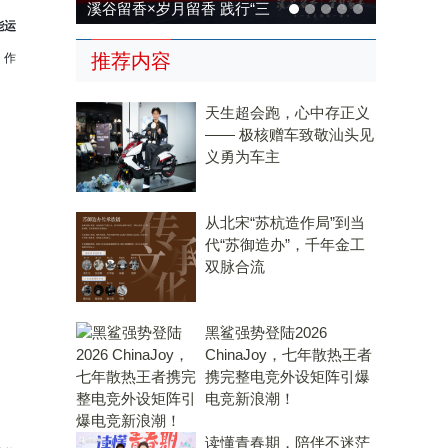
溪谷留香×岁月留香 践行“三
能运
茶统筹”，传承传统，科技兴
推荐内容
，作
茶
天生超会跑，心中存正义
—— 极核赠车致敬汕头见
义勇为车主
从北宋“苏杭造作局”到当
代“苏御造办”，千年金工
双脉合流
黑鲨强势登陆2026
ChinaJoy，七年散热王者
携完整电竞外设矩阵引爆
电竞新浪潮！
读懂青春期，陪伴不迷茫