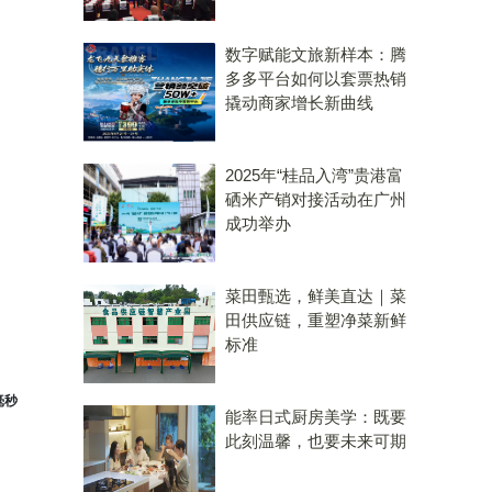
数字赋能文旅新样本：腾
多多平台如何以套票热销
撬动商家增长新曲线
2025年“桂品入湾”贵港富
硒米产销对接活动在广州
成功举办
菜田甄选，鲜美直达｜菜
田供应链，重塑净菜新鲜
标准
毫秒
能率日式厨房美学：既要
此刻温馨，也要未来可期