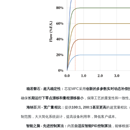
稳若磐石
- 超凡稳定性：
芯笙MFC采用
创新的
多参数实时动态补偿
确保
长期运行下零点漂移和量程漂移极小
，保障工艺的重复性和一致性
海纳百川
- 宽广量程比：
提供
100:1, 200:1甚至更高
的超宽量程比（T
制范围，大大简化系统设计，提高设备利用率，降低客户成本。
智能之脑
- 先进控制算法：
内置
自适应智能PID控制算法
，能够根据