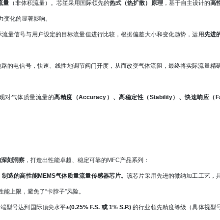
流量
（非体积流量）。芯笙采用国际领先的
热式（热扩散）原理
，基于自主设计的
高
力变化的显著影响。
实际流量信号与用户设定的目标流量值进行比较，根据偏差大小和变化趋势，运用
先进
制电路的电信号，快速、线性地调节阀门开度，从而改变气体流阻，最终将实际流量精
现对气体质量流量的
高精度（Accuracy）、高稳定性（Stability）、快速响应（Fa
的深刻洞察
，打造出性能卓越、稳定可靠的MFC产品系列：
、制造的高性能MEMS气体质量流量传感器芯片。
该芯片采用先进的微纳加工工艺，
性能上限，避免了“卡脖子”风险。
高端型号达到国际顶尖水平
±(0.25% F.S. 或 1% S.P.)
的行业领先精度等级（具体视型