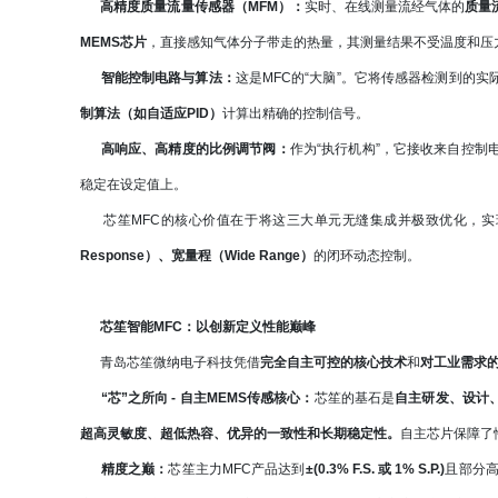
高精度质量流量传感器（MFM）：
实时、在线测量流经气体的
质量
MEMS芯片
，直接感知气体分子带走的热量，其测量结果不受温度和压
智能控制电路与算法：
这是MFC的“大脑”。它将传感器检测到的
制算法（如自适应PID）
计算出精确的控制信号。
高响应、高精度的比例调节阀：
作为“执行机构”，它接收来自控
稳定在设定值上。
芯笙MFC的核心价值在于将这三大单元无缝集成并极致优化，实
Response）、宽量程（Wide Range）
的闭环动态控制。
芯笙智能MFC：以创新定义性能巅峰
青岛芯笙微纳电子科技凭借
完全自主可控的核心技术
和
对工业需求
“芯”之所向 - 自主MEMS传感核心：
芯笙的基石是
自主研发、设计
超高灵敏度、超低热容、优异的一致性和长期稳定性。
自主芯片保障了
精度之巅：
芯笙主力MFC产品达到
±(0.3% F.S. 或 1% S.P.)
且部分