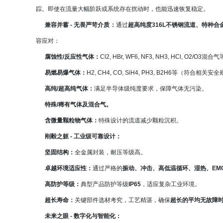
踪。即使在流量大幅阶跃或系统存在扰动时，也能迅速恢复稳定。
兼容并蓄
- 无畏严苛介质：
通过
超高纯度316L不锈钢流道、特种
容应对：
腐蚀性/反应性气体：
Cl2, HBr, WF6, NF3, NH3, HCl, O2/O3混合
易燃易爆气体：
H2, CH4, CO, SiH4, PH3, B2H6等（符合相关
高纯/超高纯气体：
满足半导体级纯度要求，保障气体无污染。
特殊/稀有气体及混合气。
含微量颗粒物气体：
特殊设计的流道减少颗粒沉积。
刚毅之躯
- 工业级可靠设计：
坚固结构：
全金属封装，耐压等级高。
卓越环境适应性：
通过严格的
振动、冲击、高低温循环、湿热、EM
高防护等级：
典型产品防护等级
IP65
，适应复杂工业环境。
超长寿命：
关键部件选材考究，工艺精湛，确保
超长的平均无故障时
未来之眼
- 数字化与智能化：