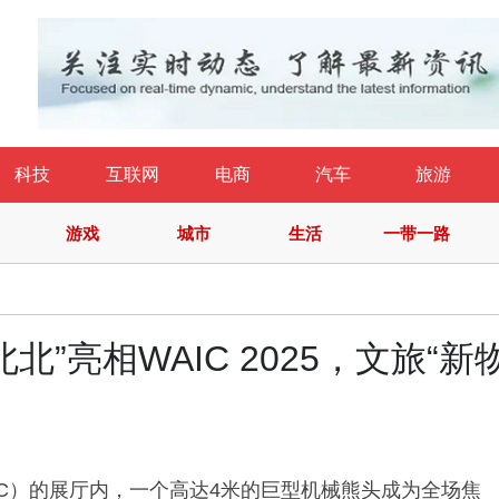
科技
互联网
电商
汽车
旅游
游戏
城市
生活
一带一路
北”亮相WAIC 2025，文旅“新
AIC）的展厅内，一个高达4米的巨型机械熊头成为全场焦