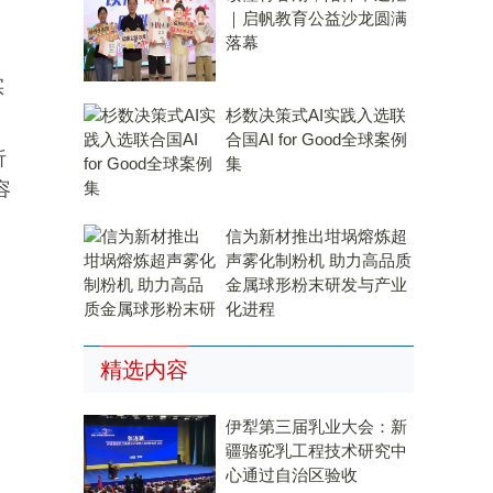
｜启帆教育公益沙龙圆满
落幕
实
杉数决策式AI实践入选联
合国AI for Good全球案例
析
集
容
信为新材推出坩埚熔炼超
声雾化制粉机 助力高品质
金属球形粉末研发与产业
化进程
精选内容
伊犁第三届乳业大会：新
疆骆驼乳工程技术研究中
心通过自治区验收