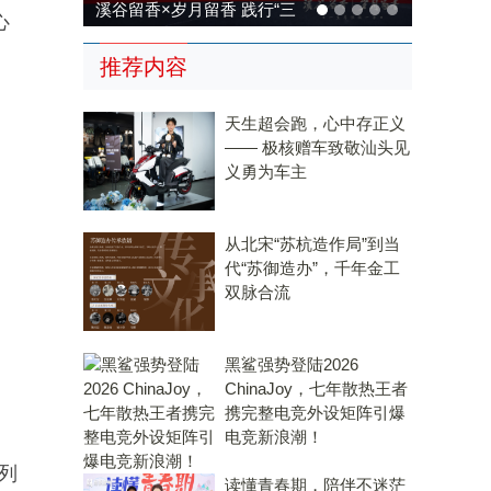
溪谷留香×岁月留香 践行“三
心
茶统筹”，传承传统，科技兴
推荐内容
茶
天生超会跑，心中存正义
—— 极核赠车致敬汕头见
义勇为车主
从北宋“苏杭造作局”到当
代“苏御造办”，千年金工
双脉合流
黑鲨强势登陆2026
ChinaJoy，七年散热王者
携完整电竞外设矩阵引爆
电竞新浪潮！
列
读懂青春期，陪伴不迷茫