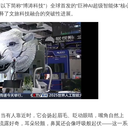
下简称“博涛科技”）全球首发的“巨神AI超级智能体”核
诠释了文旅科技融合的突破性进展。
。当有人靠近时，它会扬起眉毛、眨动眼睛，嘴角自然上
缩流露好奇，耳朵轻颤，鼻翼还会像呼吸般起伏——这一系