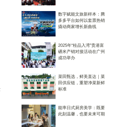
数字赋能文旅新样本：腾
多多平台如何以套票热销
撬动商家增长新曲线
2025年“桂品入湾”贵港富
硒米产销对接活动在广州
成功举办
菜田甄选，鲜美直达｜菜
田供应链，重塑净菜新鲜
标准
术
能率日式厨房美学：既要
此刻温馨，也要未来可期