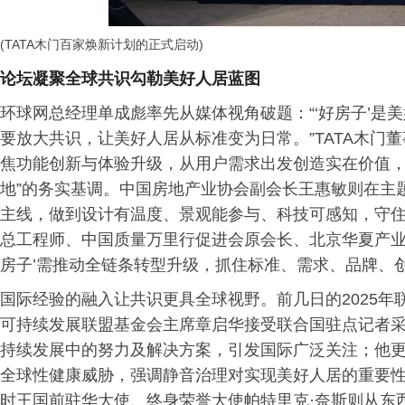
(TATA木门百家焕新计划的正式启动)
论坛凝聚全球共识勾勒美好人居蓝图
环球网总经理单成彪率先从媒体视角破题：“‘好房子’是
要放大共识，让美好人居从标准变为日常。”TATA木门
焦功能创新与体验升级，从用户需求出发创造实在价值，
地”的务实基调。中国房地产业协会副会长王惠敏则在主题分
主线，做到设计有温度、景观能参与、科技可感知，守住
总工程师、中国质量万里行促进会原会长、北京华夏产业
房子’需推动全链条转型升级，抓住标准、需求、品牌、
国际经验的融入让共识更具全球视野。前几日的2025
可持续发展联盟基金会主席章启华接受联合国驻点记者采
持续发展中的努力及解决方案，引发国际广泛关注；他
全球性健康威胁，强调静音治理对实现美好人居的重要
时王国前驻华大使、终身荣誉大使帕特里克·奈斯则从东