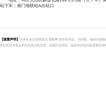
地址：乌市天山区解放北路299号1-5层（大十字）乘车路
站下车；南门地铁站A出站口
【慎重声明】
凡本站未注明来源为"观察网"的所有作品，均转载、编译或摘
本站赞同其观点和对其真实性负责。如因作品内容、版权和其他问题需要同本网