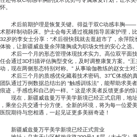
任还有双C动感丰胸的技术优势与专属康复计划，让求美
怀。
术后前期护理是恢复关键。得益于双C动感丰胸——
术那样制动卧床。护士会每天通过视频指导居家护理，
32岁的李女士分享：“术后很快我就去逛超市了，余萍院
体验，让新疆威兹曼余萍隆胸成为职场女性的安心之选
术后一个月的形态管理体现技术实力。高位双平面
任会通过3D扫描评估胸型变化，及时调整康复方案。“
动，现在两侧形态特别对称。” 从事瑜伽教练的赵女士
术后三个月的质感优化藏着技术密码。37℃体感的
团队通过万例数据总结出的 “触感训练法”，能帮助求美
痕迹，手感也和自己的一样。” 这是求美者反馈更多的惊
现在，新疆威兹曼万平美学新境已经正式启用，地址位
，乘坐公共交通十分方便。全新的环境，将为每一位爱
医院期待与您相遇，一起见证更多美丽奇迹！
新疆威兹曼万平美学新境已经正式营业