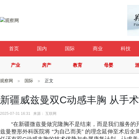
首页
国内
国际
商业
科技
产业
房产
教育
母婴
观察网
国际
正文
新疆威兹曼双C动感丰胸 从手
2025-07-31 16:31 来源： 互联网
“在新疆微兹曼做完隆胸不是结束，而是我们服务的
兹曼整形外科医院将 “为自己而美” 的理念延伸至术后