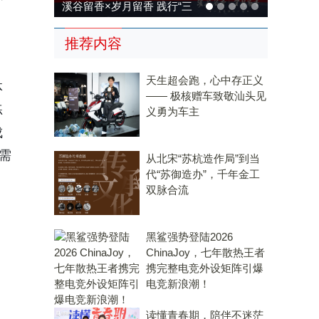
×岁月留香 践行“三
溪谷留香×岁月留香 践行“三
，传承传统，科技兴
茶统筹”，传承传统，科技兴
推荐内容
茶
茶
天生超会跑，心中存正义
体
—— 极核赠车致敬汕头见
练
义勇为车主
成
需
从北宋“苏杭造作局”到当
代“苏御造办”，千年金工
双脉合流
黑鲨强势登陆2026
ChinaJoy，七年散热王者
携完整电竞外设矩阵引爆
电竞新浪潮！
读懂青春期，陪伴不迷茫