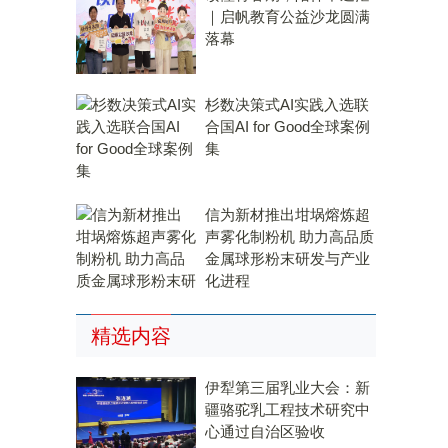
｜启帆教育公益沙龙圆满
落幕
杉数决策式AI实践入选联
合国AI for Good全球案例
集
信为新材推出坩埚熔炼超
声雾化制粉机 助力高品质
金属球形粉末研发与产业
化进程
精选内容
伊犁第三届乳业大会：新
疆骆驼乳工程技术研究中
心通过自治区验收