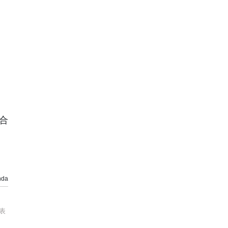
合
da
表