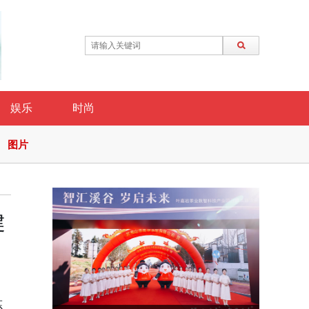
娱乐
时尚
图片
健
炼