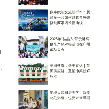
数字赋能文旅新样本：腾
多多平台如何以套票热销
撬动商家增长新曲线
、
2025年“桂品入湾”贵港富
、
硒米产销对接活动在广州
成功举办
耐
菜田甄选，鲜美直达｜菜
，
田供应链，重塑净菜新鲜
。
标准
能率日式厨房美学：既要
此刻温馨，也要未来可期