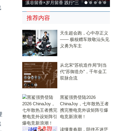
溪谷留香×岁月留香 践行“三
战
茶统筹”，传承传统，科技兴
推荐内容
茶
天生超会跑，心中存正义
—— 极核赠车致敬汕头见
义勇为车主
从北宋“苏杭造作局”到当
代“苏御造办”，千年金工
双脉合流
黑鲨强势登陆2026
ChinaJoy，七年散热王者
携完整电竞外设矩阵引爆
理
电竞新浪潮！
续
读懂青春期，陪伴不迷茫