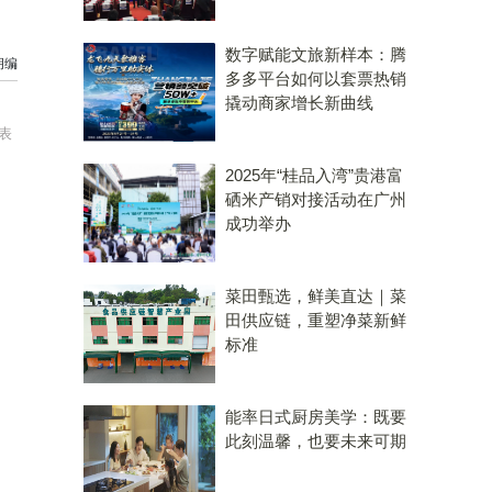
数字赋能文旅新样本：腾
胡编
多多平台如何以套票热销
撬动商家增长新曲线
表
2025年“桂品入湾”贵港富
硒米产销对接活动在广州
成功举办
菜田甄选，鲜美直达｜菜
田供应链，重塑净菜新鲜
标准
能率日式厨房美学：既要
此刻温馨，也要未来可期