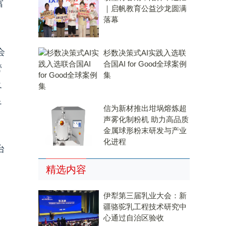
富
｜启帆教育公益沙龙圆满
落幕
会
杉数决策式AI实践入选联
合国AI for Good全球案例
管
集
及
足
信为新材推出坩埚熔炼超
声雾化制粉机 助力高品质
金属球形粉末研发与产业
化进程
台
精选内容
伊犁第三届乳业大会：新
疆骆驼乳工程技术研究中
心通过自治区验收