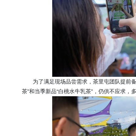
为了满足现场品尝需求，茶里屯团队提前备
茶”和当季新品“白桃水牛乳茶”，仍供不应求