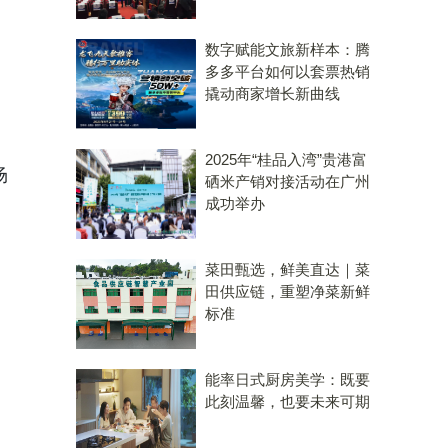
数字赋能文旅新样本：腾
多多平台如何以套票热销
撬动商家增长新曲线
2025年“桂品入湾”贵港富
场
硒米产销对接活动在广州
成功举办
菜田甄选，鲜美直达｜菜
田供应链，重塑净菜新鲜
标准
能率日式厨房美学：既要
此刻温馨，也要未来可期