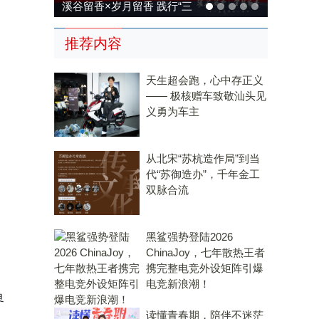
溪谷留香×岁月留香 践行“三
茶统筹”，传承传统，科技兴
推荐内容
茶
天生超会跑，心中存正义
—— 极核赠车致敬汕头见
义勇为车主
从北宋“苏杭造作局”到当
代“苏御造办”，千年金工
双脉合流
黑鲨强势登陆2026
ChinaJoy，七年散热王者
携完整电竞外设矩阵引爆
电竞新浪潮！
界
读懂青春期，陪伴不迷茫