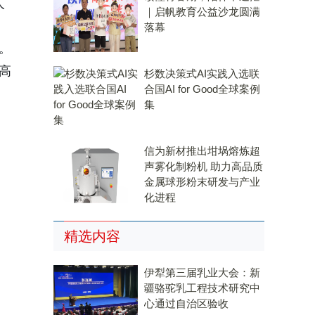
人
｜启帆教育公益沙龙圆满
落幕
。
高
杉数决策式AI实践入选联
合国AI for Good全球案例
集
信为新材推出坩埚熔炼超
声雾化制粉机 助力高品质
金属球形粉末研发与产业
化进程
精选内容
伊犁第三届乳业大会：新
疆骆驼乳工程技术研究中
心通过自治区验收