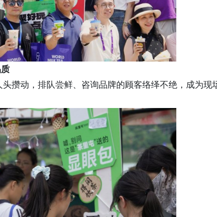
品质
前人头攒动，排队尝鲜、咨询品牌的顾客络绎不绝，成为现