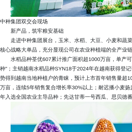
中种集团双交会现场
新产品，筑牢粮安基础
走进中种集团展台，玉米、水稻、大豆、小麦和蔬
核心战略大单品，充分显现公司在农业种植端的全产业
水稻品种荃优607累计推广面积超1000万亩，单产可
种"；主销越南水稻品种SYN18于2024年在越南获得
势得到越南当地种植户的青睐，预计上市首年销售量超10万
万亩，连续5年销售复合增长率30%以上；耐迟播小麦扬麦2
年入选全国农业主导品种；先达甘蒂一号西瓜、思贝德