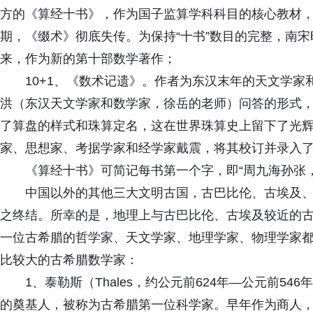
方的《算经十书》，作为国子监算学科科目的核心教材
期，《缀术》彻底失传。为保持“十书”数目的完整，南宋
来，作为新的第十部数学著作；
10+1、《数术记遗》。作者为东汉末年的天文学家和
洪（东汉天文学家和数学家，徐岳的老师）问答的形式，
了算盘的样式和珠算定名，这在世界珠算史上留下了光
家、思想家、考据学家和经学家戴震，将其校订并录入
《算经十书》可简记每书第一个字，即“周九海孙张
中国以外的其他三大文明古国，古巴比伦、古埃及
之终结。所幸的是，地理上与古巴比伦、古埃及较近的
一位古希腊的哲学家、天文学家、地理学家、物理学家
比较大的古希腊数学家：
1、泰勒斯（Thales，约公元前624年—公元前5
的奠基人，被称为古希腊第一位科学家。早年作为商人