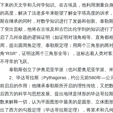
下来的天文学和几何学知识。在古埃及，他利用测量自
的高度，解决了法老多年来盼望了解金字塔高度的诉求
斯在继承的同时，对数学知识进行了发扬和创新。泰勒
了突出贡献，他将在古埃及和古巴比伦学到的知识进行
启了几何命题的逻辑证明（如证明对顶角相等、直角都
周，提出圆周角定理、泰勒斯定理；用两个三角形的两
角“RSR”，证明这两个三角形全等），这标志着人类对
不寻常的飞跃。
泰勒斯创立了伊奥尼亚学派（也叫爱奥尼亚学派、
2、毕达哥拉斯（Pythagoras，约公元前580年
前启后的作用：他继承泰勒斯所开启的理性传统，又把
后西方的科学与思想发展。提出地球是球形的毕达哥拉斯及
数来解释一切，认为平面图形中最美的是圆形、立体图形
出了西方的勾股定理（毕达哥拉斯定理），将算术和几何