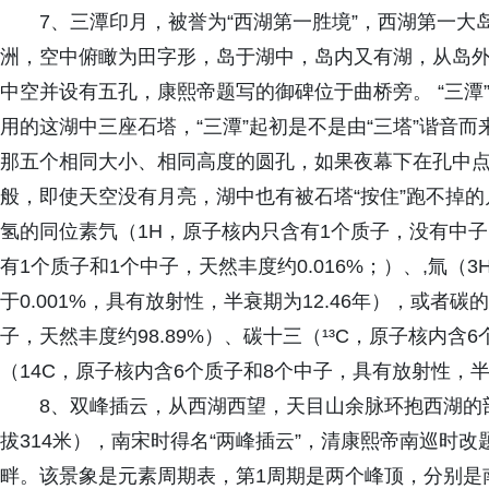
7、三潭印月，被誉为“西湖第一胜境”，西湖第一
洲，空中俯瞰为田字形，岛于湖中，岛内又有湖，从岛
中空并设有五孔，康熙帝题写的御碑位于曲桥旁。 “三潭
用的这湖中三座石塔，“三潭”起初是不是由“三塔”谐音而
那五个相同大小、相同高度的圆孔，如果夜幕下在孔中
般，即使天空没有月亮，湖中也有被石塔“按住”跑不掉
氢的同位素氕（1H，原子核内只含有1个质子，没有中子，
有1个质子和1个中子，天然丰度约0.016%；）、,氚（
于0.001%，具有放射性，半衰期为12.46年），或者
子，天然丰度约98.89%）、碳十三（¹³C，原子核内含
（14C，原子核内含6个质子和8个中子，具有放射性，半衰
8、双峰插云，从西湖西望，天目山余脉环抱西湖的
拔314米），南宋时得名“两峰插云”，清康熙帝南巡时改
畔。该景象是元素周期表，第1周期是两个峰顶，分别是南