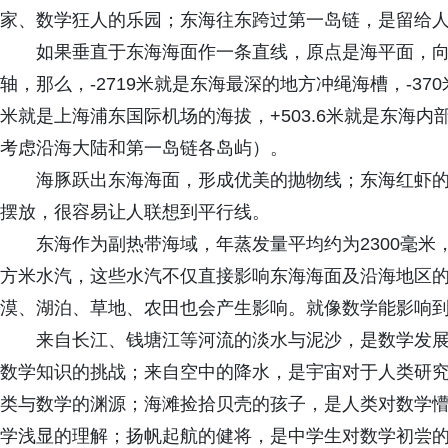
家、数学狂人的乐园；东海往东跨过第一岛链，是留给
如果垂直于东海海面作一条直线，原点是海平面，向
轴，那么，-2719米就是东海最深的地方冲绳海槽，-3
米就是上海浦东国际机场的海拔，+503.6米就是东海
考虑沿海大陆和第一岛链各岛屿）。
海豚跃出东海海面，形成优美的抛物线；东海红虾
摆放，很容易让人联想到平行线。
东海作为副热带海域，年蒸发量平均约为2300毫米，
方米水汽，这些水汽不仅直接影响东海海面及沿海地区
漠、湖泊、草地、农田也会产生影响。就像数学能影响
来自长江、钱塘江等河流的淡水与泥沙，是数学发
数学知识的挑战；来自空中的降水，是宇宙对于人类研
类与数学的渊源；海滩捡拾贝壳的孩子，是人类对数学
学浅显的理解；扬帆起航的健将，是中学生对数学初尝