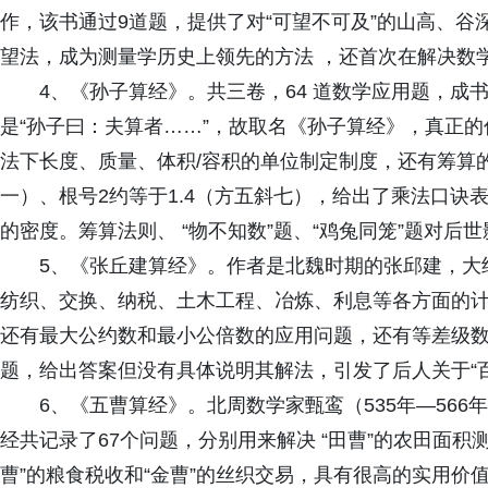
作，该书通过9道题，提供了对“可望不可及”的山高、
望法，成为测量学历史上领先的方法 ，还首次在解决数
4、《孙子算经》。共三卷，64 道数学应用题，成
是“孙子曰：夫算者……”，故取名《孙子算经》，真正
法下长度、质量、体积/容积的单位制定制度，还有筹算
一）、根号2约等于1.4（方五斜七），给出了乘法口诀
的密度。筹算法则、 “物不知数”题、“鸡兔同笼”题对后
5、《张丘建算经》。作者是北魏时期的张邱建，大
纺织、交换、纳税、土木工程、冶炼、利息等各方面的
还有最大公约数和最小公倍数的应用问题，还有等差级数
题，给出答案但没有具体说明其解法，引发了后人关于“
6、《五曹算经》。北周数学家甄鸾（535年—56
经共记录了67个问题，分别用来解决 “田曹”的农田面积测
曹”的粮食税收和“金曹”的丝织交易，具有很高的实用价