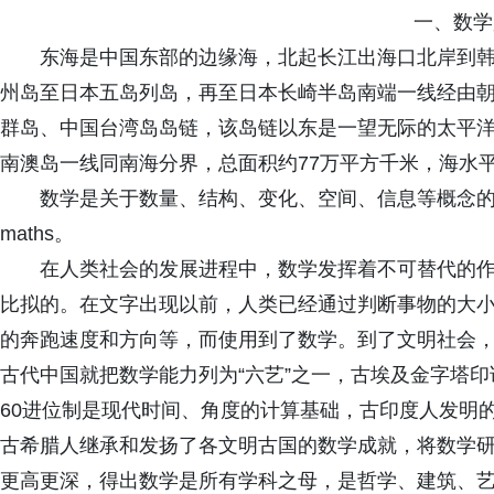
一、数学
东海是中国东部的边缘海，北起长江出海口北岸到
州岛至日本五岛列岛，再至日本长崎半岛南端一线经由
群岛、中国台湾岛岛链，该岛链以东是一望无际的太平
南澳岛一线同南海分界，总面积约77万平方千米，海水
数学是关于数量、结构、变化、空间、信息等概念的一门学
maths。
在人类社会的发展进程中，数学发挥着不可替代的
比拟的。在文字出现以前，人类已经通过判断事物的大
的奔跑速度和方向等，而使用到了数学。到了文明社会
古代中国就把数学能力列为“六艺”之一，古埃及金字塔
60进位制是现代时间、角度的计算基础，古印度人发明的
古希腊人继承和发扬了各文明古国的数学成就，将数学
更高更深，得出数学是所有学科之母，是哲学、建筑、