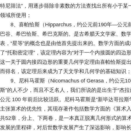
特尼筛法”，用逐步筛除非素数的方法查找出所有小于某
领域所使用；
8、喜帕恰斯（Hipparchus，约公元前190年—
巴谷、希巴恰斯、希巴克斯的。是古希腊天文学家、数学
表，“星等”的概念也是由他首先提出来的。数学方面的
了“托勒密定理”，该定理内容为“对于一个内接圆的四边
这一关于圆内接四边形的重要几何学定理由喜帕恰斯提
而得名，该定理后来成为了天文学和几何学的基础知识
9、尼科马霍斯（Nicomachus of Gerasa，
斯”的人不少，而且不乏名人，我们所说的是出生于“杰拉
公元 100 年前后比较活跃。尼科马霍斯是“新毕达哥拉
主张算术的优先性，其现存著作包括数学方面的《算术
共52章，分上、下两卷，是一本真正脱离几何形式的算
发展的里程碑，对后世数学发展产生了深远影响，影响