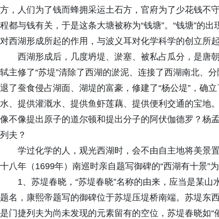
方，人们为了钱而蜂拥采运土石方，官府为了少花钱不
程都与钱有关，于是这条大塘被称为“钱塘”。“钱塘”的
对西湖形成所起的作用，与波义耳对化学科学的创立所
西湖形成后，几度坍堤、淤塞、被私占瓜分，是唐朝
轼主修了“苏堤”清除了西湖的淤泥、连接了西湖南北、
退了蚕食侵占湖面、湖堤的富豪，修建了“杨公堤”，确
水、提供灌溉水、提供鱼虾莲藕、提供便利交通的宝地
像不像提出原子的道尔顿和提出分子的阿伏伽德罗？杨
列夫？
学过化学的人，观光西湖时，会不由自主地将美景
十八年（1699年）南巡时亲自题写御碑的“西湖有十景”
1、苏堤春晓，“苏堤春晓”名称的由来，应当是某
题名，康熙帝题写的御碑位于苏堤压堤桥南端。苏堤东
是门捷列夫为尚未发现的元素留有的空位，苏堤春晓如“