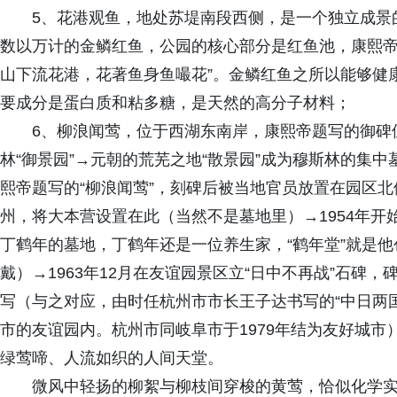
5、花港观鱼，地处苏堤南段西侧，是一个独立成景
数以万计的金鳞红鱼，公园的核心部分是红鱼池，康熙帝
山下流花港，花著鱼身鱼嘬花”。金鳞红鱼之所以能够健
要成分是蛋白质和粘多糖，是天然的高分子材料；
6、柳浪闻莺，位于西湖东南岸，康熙帝题写的御碑
林“御景园”→元朝的荒芜之地“散景园”成为穆斯林的集
熙帝题写的“柳浪闻莺”，刻碑后被当地官员放置在园区北侧
州，将大本营设置在此（当然不是墓地里）→1954年
丁鹤年的墓地，丁鹤年还是一位养生家，“鹤年堂”就是
戴）→1963年12月在友谊园景区立“日中不再战”石碑，
写（与之对应，由时任杭州市市长王子达书写的“中日两
市的友谊园内。杭州市同岐阜市于1979年结为友好城
绿莺啼、人流如织的人间天堂。
微风中轻扬的柳絮与柳枝间穿梭的黄莺，恰似化学