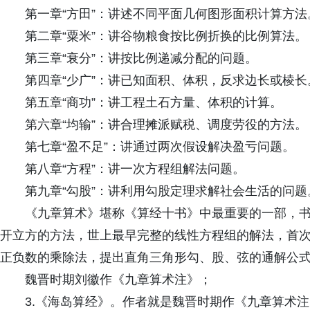
第一章“方田”：讲述不同平面几何图形面积计算方法
第二章“粟米”：讲谷物粮食按比例折换的比例算法。
第三章“衰分”：讲按比例递减分配的问题。
第四章“少广”：讲已知面积、体积，反求边长或棱长
第五章“商功”：讲工程土石方量、体积的计算。
第六章“均输”：讲合理摊派赋税、调度劳役的方法。
第七章“盈不足”：讲通过两次假设解决盈亏问题。
第八章“方程”：讲一次方程组解法问题。
第九章“勾股”：讲利用勾股定理求解社会生活的问题
《九章算术》堪称《算经十书》中最重要的一部，
开立方的方法，世上最早完整的线性方程组的解法，首
正负数的乘除法，提出直角三角形勾、股、弦的通解公
魏晋时期刘徽作《九章算术注》；
3.《海岛算经》。作者就是魏晋时期作《九章算术注