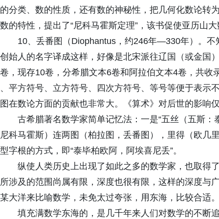
的分类、数的性质，还有数的神秘性，把几何化数论转
数的特性，提出了“尼科马霍斯定理”，该书促使亚历山
10、丢番图（Diophantus，约246年—330
创始人的名字译成这样，好像是北宋派往辽国（或金国）
卷，现存10卷，分希腊文本6卷和阿拉伯文本4卷，共收
、平方符号、立方符号、四次方符号、等号等便于表示
图在数论方面的贡献也非常大。《算术》对后世的影响
古希腊著名数学家简单记忆法：一是“五丝（五斯：
尼科马霍斯）连两图（柏拉图，丢番图），里得（欧几里
型字根的方式，即“泰毕柏欧阿，阿埃喜尼丢”。
纵使人类历史上出现了如此之多的数学家，也取得
所涉及的范围尚属有限，深度也很有限，这样的深度与
某大洋来比喻数学，未免太过夸张，用东海，比较合适
填充满数学东海的，是几千年来人们对数学的不断