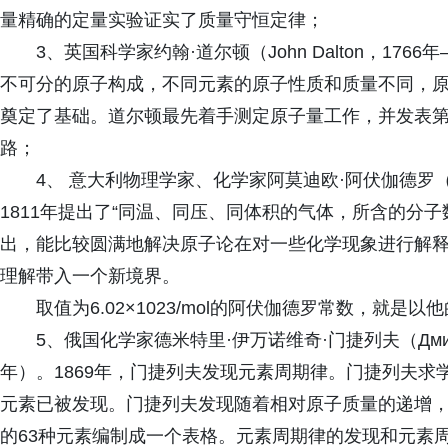
量精确的定量实验证实了质量守恒定律；
3、英国科学家约翰·道尔顿（John Dalton，176
不可分的原子构成，不同元素的原子性质和质量不同，
奠定了基础。道尔顿最先着手测定原子量工作，并发表
路；
4、 意大利物理学家、化学家阿莫迪欧·阿伏伽德罗（Amed
1811年提出了“同温、同压、同体积的气体，所含的分
出，能比较圆满地解决原子论在对一些化学现象进行解
理解带入一个新境界。
取值为6.02×1023/mol的阿伏伽德罗常数，就是
5、俄国化学家德米特里·伊万诺维奇·门捷列夫（Дмитрий 
年）。1869年，门捷列夫发现元素周期律。门捷列夫
元素已被发现。门捷列夫发现随着相对原子质量的递增
的63种元素编制成一个表格。元素周期律的发现和元素