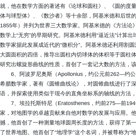
就，他在数学方面的著述有《论球和圆柱》、《圆的度
体与球型体》、《数沙者》等十余部，阿基米德和后世的牛顿
1855年）并列为世界三大数学家。阿基米德的《方法论
数学上“无穷”的早期研究。阿基米德利用“逼近法”计算
数学家据此发展成近代的“微积分”。阿基米德还利用割
大圆面积的四倍，推导出圆柱内切球体的体积等于圆柱
研究出螺旋形曲线的性质，首创了一套记大数的方法，
6、阿波罗尼奥斯（Apollonius，约公元前262
希腊数学家，著有《圆锥曲线论》，对圆锥曲线进行了
语，并探索使用类似于现今的直角坐标系的轴线的方法
7、埃拉托斯特尼（Eratosthenes，约前275—
家，对地图学的卓越贡献来自他对数学的发展与应用。
撼，他首创了一种测量地球圆周长度的方法，获得了第
了世界地图。他首创了“地理学”这个名词，并被尊称为“地