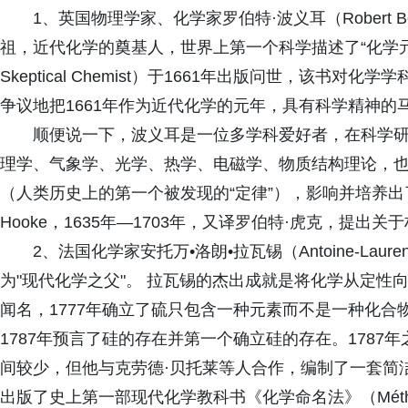
1、英国物理学家、化学家罗伯特·波义耳（Robert B
祖，近代化学的奠基人，世界上第一个科学描述了“化学元
Skeptical Chemist）于1661年出版问世，该
争议地把1661年作为近代化学的元年，具有科学精神的
顺便说一下，波义耳是一位多学科爱好者，在科学
理学、气象学、光学、热学、电磁学、物质结构理论，
（人类历史上的第一个被发现的“定律”），影响并培养出了
Hooke，1635年—1703年，又译罗伯特·虎克，提
2、法国化学家安托万•洛朗•拉瓦锡（Antoine-Laurent
为"现代化学之父"。 拉瓦锡的杰出成就是将化学从定性
闻名，1777年确立了硫只包含一种元素而不是一种化合物
1787年预言了硅的存在并第一个确立硅的存在。178
间较少，但他与克劳德·贝托莱等人合作，编制了一套简
出版了史上第一部现代化学教科书《化学命名法》（Méthode de