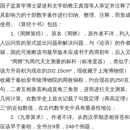
国子监算学博士梁述和太学助教王真儒等人审定并注释
具影响力的十部数学著作进行归纳、整理、注释，而形
使用。《算经十书》包括：
1.《周髀算经》。原名《周髀》，原作者不详，列入
人以问答的形式提出问题和解决问题，与《论语》的作
籍，因此可推断该书最早版本应成书于西周初年，后人
"周髀"为周代天文测量的标杆（标准度器），类似
该方升容积为现在的202.15cm³，现收藏于上海博物
收藏于秦始皇帝陵博物院的两枚铜权，约合现在的250克
勾，二者互相垂直构成直角三角形，进而进行天文测算
几何计算。在数学史上首次记载了勾股定理（商高定理）
三"的近似数值，在古代数学史中具有奠基性地位；
2.《九章算术》。作者不详。从西汉早期丞相张苍
应该早于秦朝，全书分9章，246个例题，