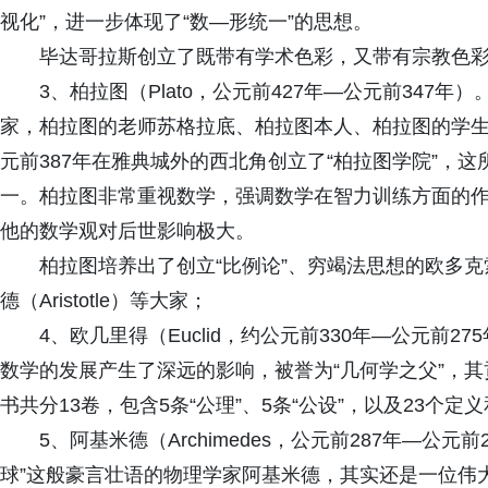
视化”，进一步体现了“数—形统一”的思想。
毕达哥拉斯创立了既带有学术色彩，又带有宗教色
3、柏拉图（Plato，公元前427年—公元前34
家，柏拉图的老师苏格拉底、柏拉图本人、柏拉图的学
元前387年在雅典城外的西北角创立了“柏拉图学院”，
一。柏拉图非常重视数学，强调数学在智力训练方面的
他的数学观对后世影响极大。
柏拉图培养出了创立“比例论”、穷竭法思想的欧多克索
德（Aristotle）等大家；
4、欧几里得（Euclid，约公元前330年—公元前
数学的发展产生了深远的影响，被誉为“几何学之父”，
书共分13卷，包含5条“公理”、5条“公设”，以及23个定义
5、阿基米德（Archimedes，公元前287年—公
球”这般豪言壮语的物理学家阿基米德，其实还是一位伟