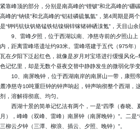
紧靠峰顶的部分，分别是南高峰的“锂铍”和北高峰的“硼
高峰的“钠镁”和北高峰的“铝硅磷硫氯氩”，第4周期是
是“钾钙钪钛钒铬锰铁钴镍铜锌镓锗砷硒溴氪”，天目山余
9、雷峰夕照，位于西湖以南、净慈寺前的夕照山上
内，距离雷峰塔遗址约93米。雷峰塔建于五代（975年
瓦在夕阳下泛起红色，就像是岁月对宝塔进行缓慢风化–
色记忆里，却是无数个昼夜交替中静静发生的微弱化学
10、南屏晚钟，位于西湖南岸的南屏山一带，康熙
麓净慈寺10吨重巨钟的钟声响起，钟声响彻整个西湖，
剂，溶解得彻底、均匀。
西湖十景的简单记忆法有两个，一是“四季（春晓、
月），峰峰（双峰、雷峰）南屏钟（南屏晚钟）”。二是
三柳云夕钟（三潭、柳浪、插云、夕照、晚钟）”。