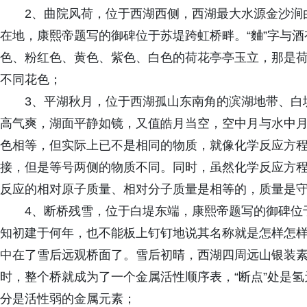
2、曲院风荷，位于西湖西侧，西湖最大水源金沙涧
在地，康熙帝题写的御碑位于苏堤跨虹桥畔。“麯”字与
色、粉红色、黄色、紫色、白色的荷花亭亭玉立，那是荷
不同花色；
3、平湖秋月，位于西湖孤山东南角的滨湖地带、白
高气爽，湖面平静如镜，又值皓月当空，空中月与水中
色相等，但实际上已不是相同的物质，就像化学反应方
接，但是等号两侧的物质不同。同时，虽然化学反应方
反应的相对原子质量、相对分子质量是相等的，质量是
4、断桥残雪，位于白堤东端，康熙帝题写的御碑位
知初建于何年，也不能板上钉钉地说其名称就是怎样怎样
中在了雪后远观桥面了。雪后初晴，西湖四周远山银装素
时，整个桥就成为了一个金属活性顺序表，“断点”处是氢元
分是活性弱的金属元素；