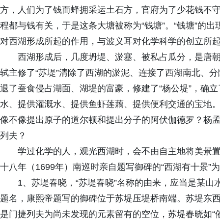
方，人们为了钱而蜂拥采运土石方，官府为了少花钱不
程都与钱有关，于是这条大塘被称为“钱塘”。“钱塘”的
对西湖形成所起的作用，与波义耳对化学科学的创立所
西湖形成后，几度坍堤、淤塞、被私占瓜分，是唐朝
轼主修了“苏堤”清除了西湖的淤泥、连接了西湖南北、
退了蚕食侵占湖面、湖堤的富豪，修建了“杨公堤”，确
水、提供灌溉水、提供鱼虾莲藕、提供便利交通的宝地
像不像提出原子的道尔顿和提出分子的阿伏伽德罗？杨
列夫？
学过化学的人，观光西湖时，会不由自主地将美景
十八年（1699年）南巡时亲自题写御碑的“西湖有十景”
1、苏堤春晓，“苏堤春晓”名称的由来，应当是某
题名，康熙帝题写的御碑位于苏堤压堤桥南端。苏堤东
是门捷列夫为尚未发现的元素留有的空位，苏堤春晓如“