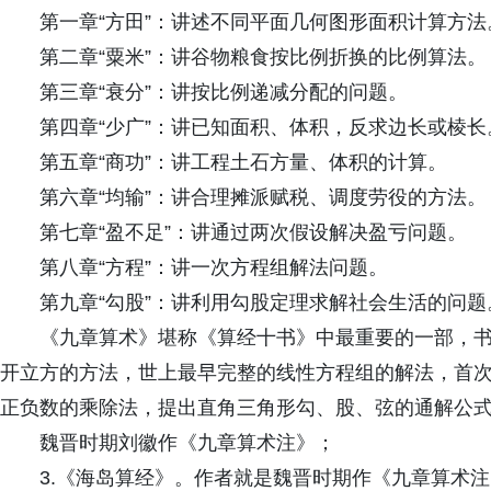
第一章“方田”：讲述不同平面几何图形面积计算方法
第二章“粟米”：讲谷物粮食按比例折换的比例算法。
第三章“衰分”：讲按比例递减分配的问题。
第四章“少广”：讲已知面积、体积，反求边长或棱长
第五章“商功”：讲工程土石方量、体积的计算。
第六章“均输”：讲合理摊派赋税、调度劳役的方法。
第七章“盈不足”：讲通过两次假设解决盈亏问题。
第八章“方程”：讲一次方程组解法问题。
第九章“勾股”：讲利用勾股定理求解社会生活的问题
《九章算术》堪称《算经十书》中最重要的一部，
开立方的方法，世上最早完整的线性方程组的解法，首
正负数的乘除法，提出直角三角形勾、股、弦的通解公
魏晋时期刘徽作《九章算术注》；
3.《海岛算经》。作者就是魏晋时期作《九章算术注