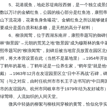
5、花港观鱼，地处苏堤南段西侧，是一个独立成景
数以万计的金鳞红鱼，公园的核心部分是红鱼池，康熙帝
山下流花港，花著鱼身鱼嘬花”。金鳞红鱼之所以能够健
要成分是蛋白质和粘多糖，是天然的高分子材料；
6、柳浪闻莺，位于西湖东南岸，康熙帝题写的御碑
林“御景园”→元朝的荒芜之地“散景园”成为穆斯林的集
熙帝题写的“柳浪闻莺”，刻碑后被当地官员放置在园区北侧
州，将大本营设置在此（当然不是墓地里）→1954年
丁鹤年的墓地，丁鹤年还是一位养生家，“鹤年堂”就是
戴）→1963年12月在友谊园景区立“日中不再战”石碑，
写（与之对应，由时任杭州市市长王子达书写的“中日两
市的友谊园内。杭州市同岐阜市于1979年结为友好城
绿莺啼、人流如织的人间天堂。
微风中轻扬的柳絮与柳枝间穿梭的黄莺，恰似化学