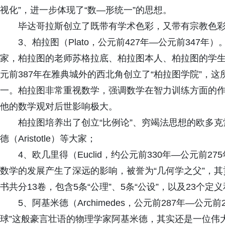
视化”，进一步体现了“数—形统一”的思想。
毕达哥拉斯创立了既带有学术色彩，又带有宗教色
3、柏拉图（Plato，公元前427年—公元前34
家，柏拉图的老师苏格拉底、柏拉图本人、柏拉图的学
元前387年在雅典城外的西北角创立了“柏拉图学院”，
一。柏拉图非常重视数学，强调数学在智力训练方面的
他的数学观对后世影响极大。
柏拉图培养出了创立“比例论”、穷竭法思想的欧多克索
德（Aristotle）等大家；
4、欧几里得（Euclid，约公元前330年—公元前
数学的发展产生了深远的影响，被誉为“几何学之父”，
书共分13卷，包含5条“公理”、5条“公设”，以及23个定义
5、阿基米德（Archimedes，公元前287年—公
球”这般豪言壮语的物理学家阿基米德，其实还是一位伟