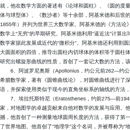
就，他在数学方面的著述有《论球和圆柱》、《圆的度
体与球型体》、《数沙者》等十余部，阿基米德和后世的牛顿
1855年）并列为世界三大数学家。阿基米德的《方法论
数学上“无穷”的早期研究。阿基米德利用“逼近法”计算
数学家据此发展成近代的“微积分”。阿基米德还利用割
大圆面积的四倍，推导出圆柱内切球体的体积等于圆柱
研究出螺旋形曲线的性质，首创了一套记大数的方法，
6、阿波罗尼奥斯（Apollonius，约公元前262
希腊数学家，著有《圆锥曲线论》，对圆锥曲线进行了
语，并探索使用类似于现今的直角坐标系的轴线的方法
7、埃拉托斯特尼（Eratosthenes，约前275—
家，对地图学的卓越贡献来自他对数学的发展与应用。
撼，他首创了一种测量地球圆周长度的方法，获得了第
了世界地图。他首创了“地理学”这个名词，并被尊称为“地