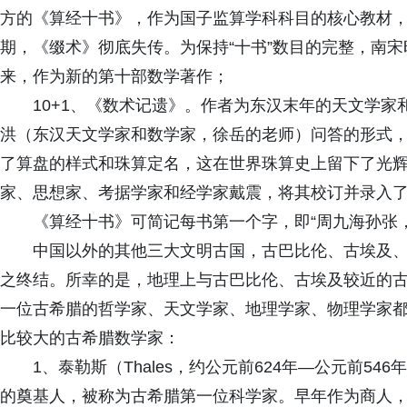
方的《算经十书》，作为国子监算学科科目的核心教材
期，《缀术》彻底失传。为保持“十书”数目的完整，南宋
来，作为新的第十部数学著作；
10+1、《数术记遗》。作者为东汉末年的天文学家和
洪（东汉天文学家和数学家，徐岳的老师）问答的形式，
了算盘的样式和珠算定名，这在世界珠算史上留下了光
家、思想家、考据学家和经学家戴震，将其校订并录入
《算经十书》可简记每书第一个字，即“周九海孙张
中国以外的其他三大文明古国，古巴比伦、古埃及
之终结。所幸的是，地理上与古巴比伦、古埃及较近的
一位古希腊的哲学家、天文学家、地理学家、物理学家
比较大的古希腊数学家：
1、泰勒斯（Thales，约公元前624年—公元前5
的奠基人，被称为古希腊第一位科学家。早年作为商人