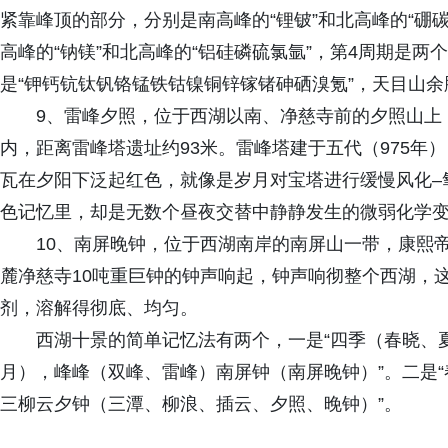
紧靠峰顶的部分，分别是南高峰的“锂铍”和北高峰的“硼
高峰的“钠镁”和北高峰的“铝硅磷硫氯氩”，第4周期是
是“钾钙钪钛钒铬锰铁钴镍铜锌镓锗砷硒溴氪”，天目山余
9、雷峰夕照，位于西湖以南、净慈寺前的夕照山上
内，距离雷峰塔遗址约93米。雷峰塔建于五代（975年
瓦在夕阳下泛起红色，就像是岁月对宝塔进行缓慢风化–
色记忆里，却是无数个昼夜交替中静静发生的微弱化学
10、南屏晚钟，位于西湖南岸的南屏山一带，康熙
麓净慈寺10吨重巨钟的钟声响起，钟声响彻整个西湖，
剂，溶解得彻底、均匀。
西湖十景的简单记忆法有两个，一是“四季（春晓、
月），峰峰（双峰、雷峰）南屏钟（南屏晚钟）”。二是
三柳云夕钟（三潭、柳浪、插云、夕照、晚钟）”。