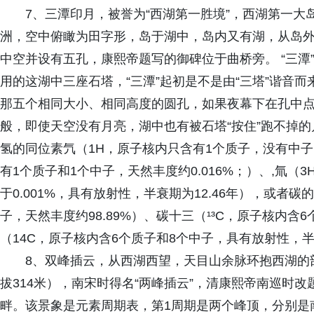
7、三潭印月，被誉为“西湖第一胜境”，西湖第一
洲，空中俯瞰为田字形，岛于湖中，岛内又有湖，从岛
中空并设有五孔，康熙帝题写的御碑位于曲桥旁。 “三潭
用的这湖中三座石塔，“三潭”起初是不是由“三塔”谐音而
那五个相同大小、相同高度的圆孔，如果夜幕下在孔中
般，即使天空没有月亮，湖中也有被石塔“按住”跑不掉
氢的同位素氕（1H，原子核内只含有1个质子，没有中子，
有1个质子和1个中子，天然丰度约0.016%；）、,氚（
于0.001%，具有放射性，半衰期为12.46年），或者
子，天然丰度约98.89%）、碳十三（¹³C，原子核内含
（14C，原子核内含6个质子和8个中子，具有放射性，半衰
8、双峰插云，从西湖西望，天目山余脉环抱西湖的
拔314米），南宋时得名“两峰插云”，清康熙帝南巡时改
畔。该景象是元素周期表，第1周期是两个峰顶，分别是南