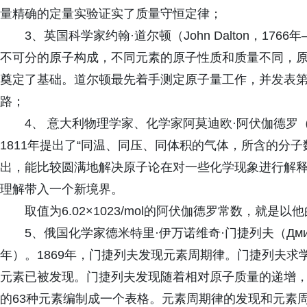
量精确的定量实验证实了质量守恒定律；
3、英国科学家约翰·道尔顿（John Dalton，176
不可分的原子构成，不同元素的原子性质和质量不同，
奠定了基础。道尔顿最先着手测定原子量工作，并发表
路；
4、 意大利物理学家、化学家阿莫迪欧·阿伏伽德罗（Amed
1811年提出了“同温、同压、同体积的气体，所含的分
出，能比较圆满地解决原子论在对一些化学现象进行解
理解带入一个新境界。
取值为6.02×1023/mol的阿伏伽德罗常数，就是
5、俄国化学家德米特里·伊万诺维奇·门捷列夫（Дмитрий 
年）。1869年，门捷列夫发现元素周期律。门捷列夫
元素已被发现。门捷列夫发现随着相对原子质量的递增
的63种元素编制成一个表格。元素周期律的发现和元素