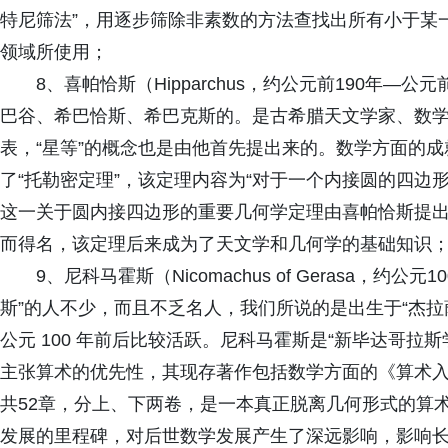
特尼筛法”，用逐步筛除非素数的方法查找出所有小于某
领域所使用；
8、喜帕恰斯（Hipparchus，约公元前190年—
巴谷、希巴恰斯、希巴克斯的。是古希腊天文学家、数学
表，“星等”的概念也是由他首先提出来的。数学方面的
了“托勒密定理”，该定理内容为“对于一个内接圆的四边
这一关于圆内接四边形的重要几何学定理由喜帕恰斯提
而得名，该定理后来成为了天文学和几何学的基础知识
9、尼科马霍斯（Nicomachus of Gerasa，
斯”的人不少，而且不乏名人，我们所说的是出生于“杰拉
公元 100 年前后比较活跃。尼科马霍斯是“新毕达哥拉
主张算术的优先性，其现存著作包括数学方面的《算术
共52章，分上、下两卷，是一本真正脱离几何形式的算
发展的里程碑，对后世数学发展产生了深远影响，影响