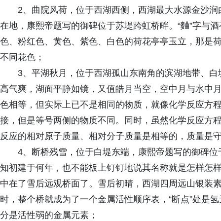
2、曲院风荷，位于西湖西侧，西湖最大水源金沙涧
在地，康熙帝题写的御碑位于苏堤跨虹桥畔。“麯”字与
色、粉红色、黄色、紫色、白色的荷花亭亭玉立，那是荷
不同花色；
3、平湖秋月，位于西湖孤山东南角的滨湖地带、白
高气爽，湖面平静如镜，又值皓月当空，空中月与水中
色相等，但实际上已不是相同的物质，就像化学反应方
接，但是等号两侧的物质不同。同时，虽然化学反应方
反应的相对原子质量、相对分子质量是相等的，质量是
4、断桥残雪，位于白堤东端，康熙帝题写的御碑位
知初建于何年，也不能板上钉钉地说其名称就是怎样怎样
中在了雪后远观桥面了。雪后初晴，西湖四周远山银装素
时，整个桥就成为了一个金属活性顺序表，“断点”处是氢元
分是活性弱的金属元素；