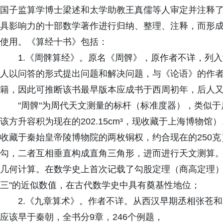
国子监算学博士梁述和太学助教王真儒等人审定并注释
具影响力的十部数学著作进行归纳、整理、注释，而形
使用。《算经十书》包括：
1.《周髀算经》。原名《周髀》，原作者不详，列入
人以问答的形式提出问题和解决问题，与《论语》的作
籍，因此可推断该书最早版本应成书于西周初年，后人
"周髀"为周代天文测量的标杆（标准度器），类似
该方升容积为现在的202.15cm³，现收藏于上海博物
收藏于秦始皇帝陵博物院的两枚铜权，约合现在的250克
勾，二者互相垂直构成直角三角形，进而进行天文测算
几何计算。在数学史上首次记载了勾股定理（商高定理）
三"的近似数值，在古代数学史中具有奠基性地位；
2.《九章算术》。作者不详。从西汉早期丞相张苍
应该早于秦朝，全书分9章，246个例题，