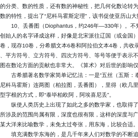
的分类、数的性质，还有数的神秘性，把几何化数论转
数的特性，提出了“尼科马霍斯定理”，该书促使亚历山
10、丢番图（Diophantus，约246年—330
创始人的名字译成这样，好像是北宋派往辽国（或金国）
卷，现存10卷，分希腊文本6卷和阿拉伯文本4卷，共收
、平方符号、立方符号、四次方符号、等号等便于表示
图在数论方面的贡献也非常大。《算术》对后世的影响
古希腊著名数学家简单记忆法：一是“五丝（五斯：
尼科马霍斯）连两图（柏拉图，丢番图），里得（欧几里
型字根的方式，即“泰毕柏欧阿，阿埃喜尼丢”。
纵使人类历史上出现了如此之多的数学家，也取得
所涉及的范围尚属有限，深度也很有限，这样的深度与
某大洋来比喻数学，未免太过夸张，用东海，比较合适
填充满数学东海的，是几千年来人们对数学的不断