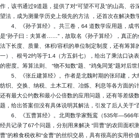
作，该书通过9道题，提供了对“可望不可及”的山高、
望法，成为测量学历史上领先的方法 ，还首次在解决数
4、《孙子算经》。共三卷，64 道数学应用题，成
是“孙子曰：夫算者……”，故取名《孙子算经》，真正
法下长度、质量、体积/容积的单位制定制度，还有筹算
一）、根号2约等于1.4（方五斜七），给出了乘法口诀
的密度。筹算法则、 “物不知数”题、“鸡兔同笼”题对后
5、《张丘建算经》。作者是北魏时期的张邱建，大
纺织、交换、纳税、土木工程、冶炼、利息等各方面的
还有最大公约数和最小公倍数的应用问题，还有等差级数
题，给出答案但没有具体说明其解法，引发了后人关于“
6、《五曹算经》。北周数学家甄鸾（535年—56
经共记录了67个问题，分别用来解决 “田曹”的农田面积测
曹”的粮食税收和“金曹”的丝织交易，具有很高的实用价