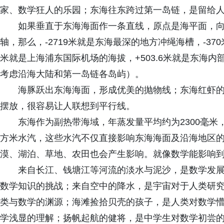
家、数学狂人的乐园；东海往东跨过第一岛链，是留给
如果垂直于东海海面作一条直线，原点是海平面，向
轴，那么，-2719米就是东海最深的地方冲绳海槽，-3
米就是上海浦东国际机场的海拔，+503.6米就是东海
考虑沿海大陆和第一岛链各岛屿）。
海豚跃出东海海面，形成优美的抛物线；东海红虾
摆放，很容易让人联想到平行线。
东海作为副热带海域，年蒸发量平均约为2300毫米，
方米水汽，这些水汽不仅直接影响东海海面及沿海地区
漠、湖泊、草地、农田也会产生影响。就像数学能影响
来自长江、钱塘江等河流的淡水与泥沙，是数学发
数学知识的挑战；来自空中的降水，是宇宙对于人类研
类与数学的渊源；海滩捡拾贝壳的孩子，是人类对数学
学浅显的理解；扬帆起航的健将，是中学生对数学初尝