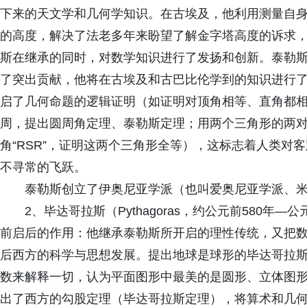
下来的天文学和几何学知识。在古埃及，他利用测量自
的高度，解决了法老多年来盼望了解金字塔高度的诉求
斯在继承的同时，对数学知识进行了发扬和创新。泰勒
了突出贡献，他将在古埃及和古巴比伦学到的知识进行
启了几何命题的逻辑证明（如证明对顶角相等、直角都
周，提出圆周角定理、泰勒斯定理；用两个三角形的两
角“RSR”，证明这两个三角形全等），这标志着人类对
不寻常的飞跃。
泰勒斯创立了伊奥尼亚学派（也叫爱奥尼亚学派、
2、毕达哥拉斯（Pythagoras，约公元前580年
前启后的作用：他继承泰勒斯所开启的理性传统，又把
后西方的科学与思想发展。提出地球是球形的毕达哥拉斯及
数来解释一切，认为平面图形中最美的是圆形、立体图形
出了西方的勾股定理（毕达哥拉斯定理），将算术和几何