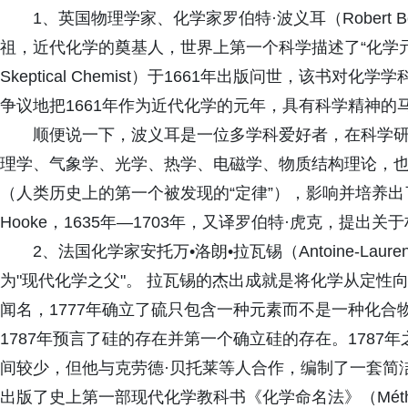
1、英国物理学家、化学家罗伯特·波义耳（Robert B
祖，近代化学的奠基人，世界上第一个科学描述了“化学元
Skeptical Chemist）于1661年出版问世，该
争议地把1661年作为近代化学的元年，具有科学精神的
顺便说一下，波义耳是一位多学科爱好者，在科学
理学、气象学、光学、热学、电磁学、物质结构理论，
（人类历史上的第一个被发现的“定律”），影响并培养出了
Hooke，1635年—1703年，又译罗伯特·虎克，提
2、法国化学家安托万•洛朗•拉瓦锡（Antoine-Laurent
为"现代化学之父"。 拉瓦锡的杰出成就是将化学从定性
闻名，1777年确立了硫只包含一种元素而不是一种化合物
1787年预言了硅的存在并第一个确立硅的存在。178
间较少，但他与克劳德·贝托莱等人合作，编制了一套简
出版了史上第一部现代化学教科书《化学命名法》（Méthode de