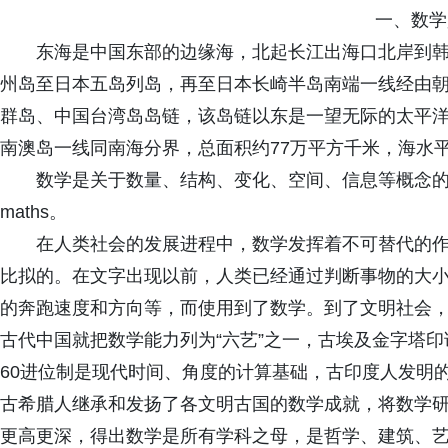
一、数学
东海是中国东部的边缘海，北起长江出海口北岸到
州岛至日本五岛列岛，再至日本长崎半岛南端一线经由
群岛、中国台湾岛岛链，该岛链以东是一望无际的太平
南澳岛一线同南海分界，总面积约77万平方千米，海水
数学是关于数量、结构、变化、空间、信息等概念的一门学
maths。
在人类社会的发展进程中，数学发挥着不可替代的
比拟的。在文字出现以前，人类已经通过判断事物的大
的奔跑速度和方向等，而使用到了数学。到了文明社会
古代中国就把数学能力列为“六艺”之一，古埃及金字塔
60进位制是现代时间、角度的计算基础，古印度人发明的
古希腊人继承和发扬了各文明古国的数学成就，将数学
更高更深，得出数学是所有学科之母，是哲学、建筑、