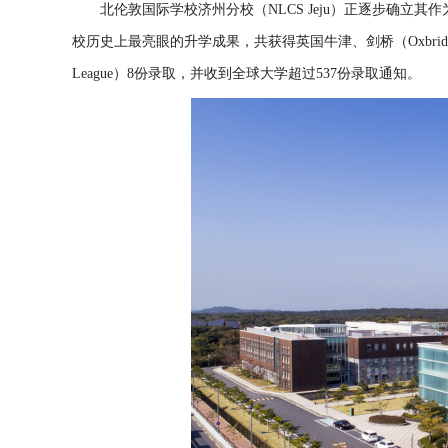
北
伦
敦
国
际学
校
济
州分校（
NLCS Jeju）正逐步确立其作
校
历
史上最亮眼的升
学
成果，共
获
得英
国
牛津、
剑桥
（
Oxbri
League）8
份
录
取，
并
收到全球大
学
超
过
537
份
录
取通知。