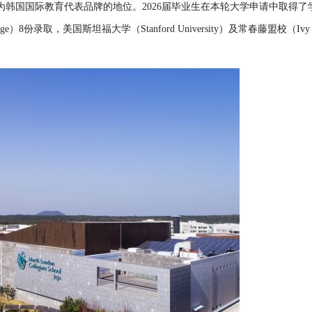
溪谷留香×岁月留
为韩国国际教
育代表品牌的地位。
2026
届毕业
生在本
轮
大
学
申
请
中取得了
茶统筹”，传承
dge）8
份
录
取，美
国
斯坦福大
学
（
Stanford University）及常春藤盟校（Ivy
茶