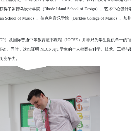
获
得了
罗
德
岛设计学
院（
Rhode Island School of Design）、
艺术
中心
设计
ttan School of Music）、伯克利音
乐学
院（
Berklee College of Music）、
BDP）及
国
际
普通中等
教
育
证书课
程（
IGCSE）
并
非只
为学
生提供
单
一的
“
基
础
。同
时
，
这
也
证
明
NLCS Jeju
学
生的
个
人
档
案在科
学
、技
术
、工程
与
衡
竞争
力。