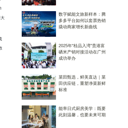
学
数字赋能文旅新样本：腾
加州大
多多平台如何以套票热销
撬动商家增长新曲线
成
2025年“桂品入湾”贵港富
数
硒米产销对接活动在广州
成功举办
菜田甄选，鲜美直达｜菜
田供应链，重塑净菜新鲜
标准
能率日式厨房美学：既要
此刻温馨，也要未来可期