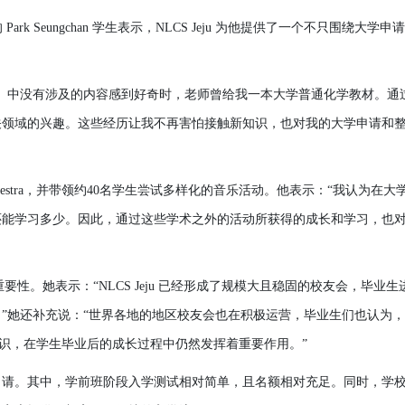
的
Park Seungchan
学
生表示，
NLCS Jeju
为
他提供了一
个
不只
围绕
大
学
申
请
B）中
没
有涉及的
内
容感到好奇
时
，老
师
曾
给
我一本大
学
普通化
学教
材。通
关领
域的
兴
趣。
这
些
经历让
我不再害怕接
触
新知
识
，也
对
我的大
学
申
请
和
estra，
并
带领约
40名
学
生
尝试
多
样
化的音
乐
活
动
。他表示：
“我
认为
在大
还
能
学
习
多少。因此，通
过这
些
学
术
之外的活
动
所
获
得的成
长
和
学
习
，也
重要性。
她
表示：
“NLCS Jeju 已
经
形成了
规
模大且
稳
固的校友
会
，
毕业
生
。
”
她还补
充
说
：
“世界各地的地
区
校友
会
也在
积极运营
，
毕业
生
们
也
认为
，
识
，在
学
生
毕业
后的成
长
过
程中仍然
发挥
着重要作用。
”
申
请
。其中，
学前班
阶
段入
学
测试
相
对
简单
，且名
额
相
对
充足。
同
时
，
学