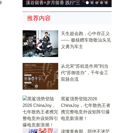
香 践行“三
溪谷留香×岁月留香 践行“三
学
传统，科技兴
茶统筹”，传承传统，科技兴
推荐内容
茶
天生超会跑，心中存正义
—— 极核赠车致敬汕头见
义勇为车主
从北宋“苏杭造作局”到当
代“苏御造办”，千年金工
双脉合流
黑鲨强势登陆2026
ChinaJoy，七年散热王者
携完整电竞外设矩阵引爆
电竞新浪潮！
读懂青春期，陪伴不迷茫