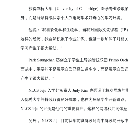
获
得
剑桥
大
学
（
University of Cambridge）
医学
专业录
取
身，而是能
够
持
续
探索
个
人
兴
趣
与学
术
好奇心的
学
习环
境。
他
说
：
“我喜
欢
化
学
和生物
学
。
当
我
对国
际
文凭
课
程（
I
这样
的
经历
，我自然
积
累了
专业
知
识
，也
进
一步加深了
对
相
学
习产
生了很大
帮
助。
”
Park Seungchan
还创
立了
学
生主
导
的管弦
乐团
Primo Orch
面
试
中，重要的不是展示自己已
经
知道多少，而是展示自己
产
生了很大
帮
助。
”
NLCS Jeju 入
学
处负责
人
Judy Kim 也强
调
了校友
网
络
的
入
优
秀大
学并
持
续
取得良好成果，也在
为
后
辈学
生
开
辟道路
NLCS Jeju 的
经历
是他
们
的重要
资产
。
这样
的
网
络
和共同体意
另外，
NLCS Jeju 目前
从
学前班
阶
段到高中
阶
段均
开
放