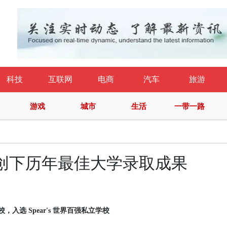
科技
互联网
电商
汽车
旅游
游戏
城市
生活
一带一路
毕业生创下历年最佳大学录取成果
校，入
选
Spear's 世界百强私立
学
校