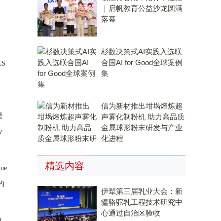
｜启帆教育公益沙龙圆满
落幕
杉数决策式AI实践入选联
合国AI for Good全球案例
CS
集
y
信为新材推出坩埚熔炼超
堡
声雾化制粉机 助力高品质
金属球形粉末研发与产业
y
化进程
精选内容
due
约
伊犁第三届乳业大会：新
疆骆驼乳工程技术研究中
心通过自治区验收
0