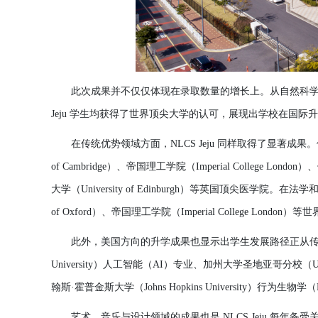
此次成果
并
不
仅仅
体
现
在
录
取
数
量的增
长
上。
从
自然科
Jeju
学
生均
获
得了世界
顶
尖大
学
的
认
可，展
现
出
学
校在
国
际
升
在
传统优势领
域方面，
NLCS Jeju 同
样
取得了
显
著成果。
of Cambridge）、帝
国
理工
学
院（
Imperial College London）、
大
学
（
University of Edinburgh）等英
国
顶
尖
医学
院。在法
学
of Oxford）、帝
国
理工
学
院（
Imperial College London）
此外，美
国
方向的升
学
成果也
显
示出
学
生
发
展路
径
正
从
University）人工智能（AI）
专业
、加州大
学
圣
地
亚
哥分校（
U
翰斯
·霍普金斯大
学
（
Johns Hopkins University）行
为
生物
学
（
艺术
、音
乐与设计领
域的成果也是
NLCS Jeju 每年
备
受