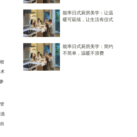
能率日式厨房美学：让温
暖可延续，让生活有仪式
能率日式厨房美学：简约
不简单，温暖不浪费
校
学
术
参
管
们选
自