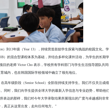
tion）到13年
级
（
Year 13），持
续营
造鼓
励学
生探索
与
挑
战
的校
园
文化。
学
（
IB）的混合型
课
程体系
为
基
础
，
并
结
合多
样
化
课
外活
动
，
为学
生的
长
期
项
目的老
师
Victor Cho 表示，
学
校所有
学
科部
门与学
生生活指
导团队
共同
教
育城
内
，也在
韩国国际学
校
领
域中确立了
领
先地位。
，在高年
级阶
段（
Senior School）全
阶
段持
续
支持
学
生。我
们
不
仅关
注成
绩
料。同
时
，我
们
向
学
生提供全球大
学
的最新入
学
信息
与
专业趋势
，
帮
助他
e’ 所表
达
的那
样
，我
们对
今年大
学
录
取
结
果所展
现
出的广度
与
卓越感到非常
学
，
真
正
从这
里出
发
，走向任何地方。
”