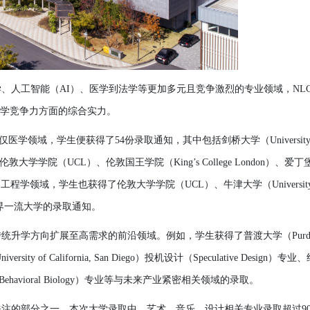
学
、人工智能（
AI）
、
医学
到法
学
等更加多元且
竞争
激烈的
专业领
域，
NL
学
竞争
力方面的
综
合
实
力。
仅医学领
域，
学
生便
获
得了
54
份
录
取通知，其中包括
剑桥
大
学
（
Universit
伦
敦大
学学
院（
UCL）、
伦
敦
国
王
学
院（
King’s College London）、
爱
丁
和工程
学
领
域，
学
生也
获
得了
伦
敦大
学学
院（
UCL）、牛津大
学
（
Universit
等世界一流大
学
的
录
取通知。
传统
升
学
方向
扩
展至高需求的前沿
领
域。例如，
学
生
获
得了普渡大
学
（
Pur
niversity of California, San Diego）投机
设计
（
Speculative Design）
专业
、
Behavioral Biology）
专业
等
与
未
来
产业紧
密相
关领
域的
录
取。
关
注的部分之一。本次大
学
录
取中，
艺术
、音
乐
、
设计
相
关专业录
取超
过
9