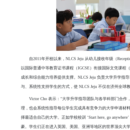
自2011年
开
校以
来
，
NLCS Jeju
从
幼
儿
接收年
级
（
Recep
以
国
际
普通中等
教
育
证书课
程（
IGCSE）
衔
接
国
际
文凭
课
程
成
长
和
综
合能力培
养
提供支撑。
NLCS Jeju
负责
大
学
升
学
指
导
与
、系
统
性支持
学
生的方式，使
NLCS Jeju 不
仅
在
济
州全球
Victor Cho 表示：“大
学
升
学
指
导团队与
各
学
科部
门
合作
理，也
会
系
统
性指
导
每位
学
生完成具有
竞争
力的大
学
申
请
材
择
最适合自己的大
学
。正如
学
校校
训
‘Start here, go anywher
豪。
学
生
们
正在
进
入英
国
、美
国
、
亚
洲等地
区
的世界
顶
尖大