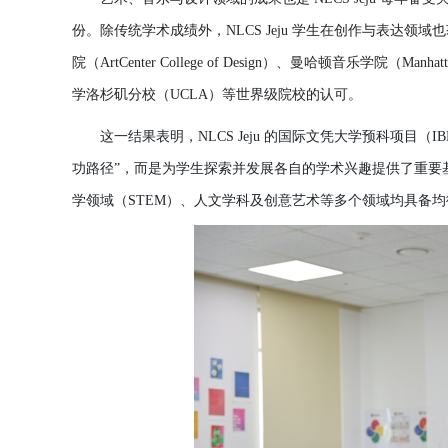
份
。除
传统学术
成
绩
外，
NLCS Jeju
学
生在
创
作
与
表
达领
域也
院（
ArtCenter College of Design）、曼哈
顿
音
乐学
院（
Manha
学
洛杉
矶
分校（
UCLA）等世界
级
院校的
认
可。
这
一
结
果表明，
NLCS Jeju 的
国
际
文凭大
学
预
科
项
目（
I
功路
径
”，而是
为学
生探索
并
发
展各自的
学
术兴
趣提供了重要
学领
域（
STEM）、人文
学
科及
创
意
艺术
等多
个领
域均具
备
均