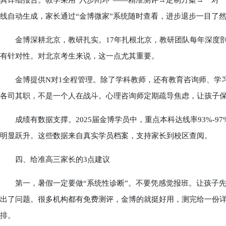
具详细报告。教学采用“六步闭环”——精准测评→定制方案→一对
线自动生成，家长通过“金博微家”系统随时查看，进步退步一目了
金博深耕北京，教研扎实。17年扎根北京，教研团队每年深度剖
有针对性。对北京考生来说，这一点尤其重要。
金博提供N对1全程管理。除了学科教师，还有教育咨询师、学习
各司其职，不是一个人在战斗。心理咨询师定期疏导焦虑，让孩子
成绩有数据支撑。2025届金博学员中，重点本科达线率93%-97%，
明显跃升。这些数据来自真实学员档案，支持家长到校区查阅。
四、给准高三家长的3点建议
第一，暑假一定要做“系统性诊断”。不要凭感觉报班。让孩子先
出了问题。很多机构都有免费测评，金博的就挺好用，测完给一份
排。