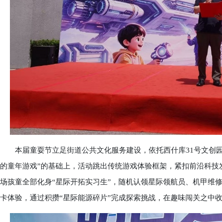
本届童耍节立足街道公共文化服务建设，依托西什库31号文创园
的童年游戏”的基础上，活动跳出传统游戏体验框架，紧扣前沿科技发
场孩童全部化身“星际开拓实习生”，随机认领星际领航员、机甲维
卡体验，通过积攒“星际能源碎片”完成探索挑战，在趣味闯关之中