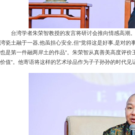
台湾学者朱荣智教授的发言将研讨会推向情感高潮。
湾瓷土融于一器,他虽担心安全,但“觉得这是好事,是对的
也是第一件融两岸土的作品”。朱荣智从真善美高度评价王
价值”。他寄语将这样的艺术珍品作为子子孙孙的时代见