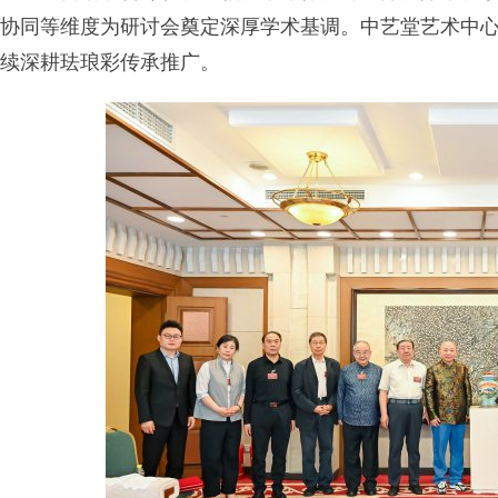
协同等维度为研讨会奠定深厚学术基调。中艺堂艺术中心董
续深耕珐琅彩传承推广。