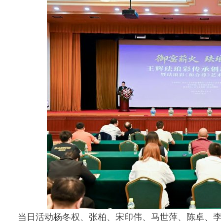
当日活动杨冬权、张柏、宋印伟、马世萍、陈卓、李