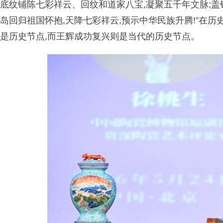
底纹铺陈七彩祥云、回纹和道家八宝,凝聚五千年文脉;盖
岛回归祖国怀抱,天降七彩祥云,预示中华民族升腾!”在历
是历史节点,而王辉成功复兴则是当代的历史节点。