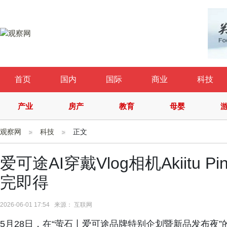
首页
国内
国际
商业
科技
产业
房产
教育
母婴
观察网
科技
正文
爱可途AI穿戴Vlog相机Akiitu
完即得
2026-06-01 17:54 来源： 互联网
5月28日，在“萤石丨爱可途品牌特别企划暨新品发布夜”的