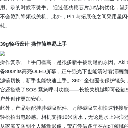
用。录的时候不烫手。 通过低功耗芯片加结构优化，温升
不会烫到降频或关机。此外，Pin 与拓展仓之间采用星
耗。
39g轻巧
设计 操作简单易上手
操作复杂、上手门槛高，是很多新手被劝退的原因。Akiit
备800nits高亮OLED屏幕，正午强光下也能清晰看清
滤镜切换，新手也能快速上手。360° 全包围仓保护镜
它还搭载了SOS 紧急呼叫功能——长按关机键即可轻触
户外创作更加安心。
此外，产品标配挂脖磁吸配件、万能磁吸夹和快速转接
轻松拍出电影感。相机支持10米防水，无论是水上冲浪
从家庭安防到个人移动影像，萤石凭借多年在AIoT领域的