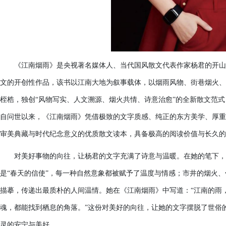
《江南烟雨》是央视著名媒体人、当代国风散文代表作家杨君的开山
文的开创性作品，该书以江南大地为叙事载体，以烟雨风物、街巷烟火、
桎梏，独创“风物写实、人文溯源、烟火共情、诗意治愈”的全新散文范
自问世以来，《江南烟雨》凭借极致的文字质感、纯正的东方美学、厚重
审美典藏与时代纪念意义的优质散文读本，具备极高的阅读价值与长久的
对美好事物的向往，让杨君的文字充满了诗意与温暖。在她的笔下，江
是“春天的信使”，每一种自然意象都被赋予了温度与情感；市井的烟火
描摹，传递出最质朴的人间温情。她在《江南烟雨》中写道：“江南的雨
魂，都能找到栖息的角落。”这份对美好的向往，让她的文字摆脱了世俗
灵的安宁与美好。