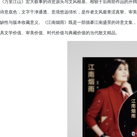
《万里江山》宏大叙事的诗意源头与文风根基。相较于后两部作品的开阔
诗意底色，文字干净通透、意境悠远绵长，是作者文风最青涩真挚、审美
缺性与版本收藏意义。《江南烟雨》既是一部描摹江南盛景的诗意文集，
具文学价值、审美价值、时代价值与典藏价值的当代散文精品。