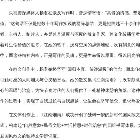
央视资深媒体人杨君在谈及写作时，曾深情寄语：“高贵的情感、坚
值。”这句话不仅是她数十年写作实践的凝练总结，更是她跨越三十余年
者、主持人、制片人，亦是兼具温度与深度的散文作家、跨文化传播学者
着对生命价值的追寻。在她的笔下，没有空洞的辞藻堆砌，没有刻意的煽
往，而这些精神内核，正是写作的灵魂，更是生命得以厚重、得以闪光的
在散文创作中，杨君始终坚守“回归本真、传递温暖”的信念，跳出
可触可感的人间烟火与心灵栖息地。她的散文集《江南烟雨》，没有刻意
心的温暖与治愈，为快节奏时代的人们提供了一处精神休憩的角落。这种
作的过程中，实现了自我成长与自我超越，让生命在坚守信念、追求热爱
在文体创作上，《江南烟雨》成功开创了独树一帜的新时代国风散文
式，构建起“自然意象+民俗文脉+生活哲思+时代治愈”的四维书写体系
君国风散文的独特文学辨识度。