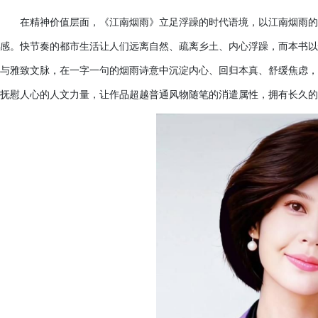
在精神价值层面，《江南烟雨》立足浮躁的时代语境，以江南烟雨的
感。快节奏的都市生活让人们远离自然、疏离乡土、内心浮躁，而本书以
与雅致文脉，在一字一句的烟雨诗意中沉淀内心、回归本真、舒缓焦虑，
抚慰人心的人文力量，让作品超越普通风物随笔的消遣属性，拥有长久的