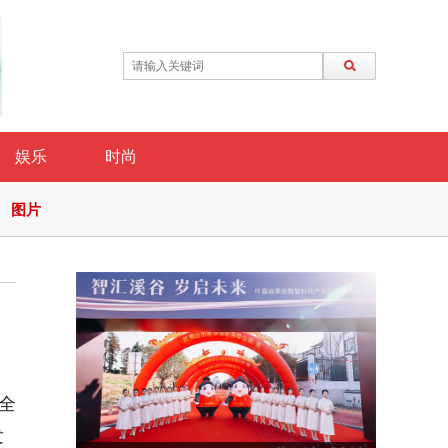
娱乐
时尚
图片
全
发