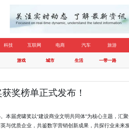
科技
互联网
电商
汽车
旅游
游戏
城市
生活
一带一路
奖获奖榜单正式发布！
。本届虎啸奖以“建设商业文明共同体”为核心主题，汇聚
精英与优质企业，共鉴数字营销创新成果，共探行业未来