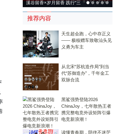
溪谷留香×岁月留香 践行“三
茶统筹”，传承传统，科技兴
推荐内容
茶
天生超会跑，心中存正义
—— 极核赠车致敬汕头见
义勇为车主
从北宋“苏杭造作局”到当
代“苏御造办”，千年金工
双脉合流
评
线
黑鲨强势登陆2026
率
ChinaJoy，七年散热王者
筛
携完整电竞外设矩阵引爆
电竞新浪潮！
读懂青春期，陪伴不迷茫