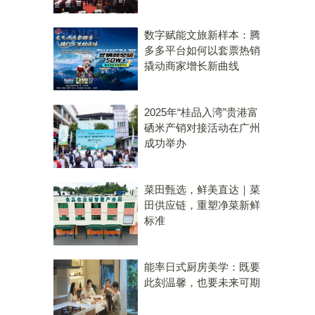
数字赋能文旅新样本：腾
多多平台如何以套票热销
撬动商家增长新曲线
2025年“桂品入湾”贵港富
硒米产销对接活动在广州
成功举办
菜田甄选，鲜美直达｜菜
田供应链，重塑净菜新鲜
标准
能率日式厨房美学：既要
此刻温馨，也要未来可期