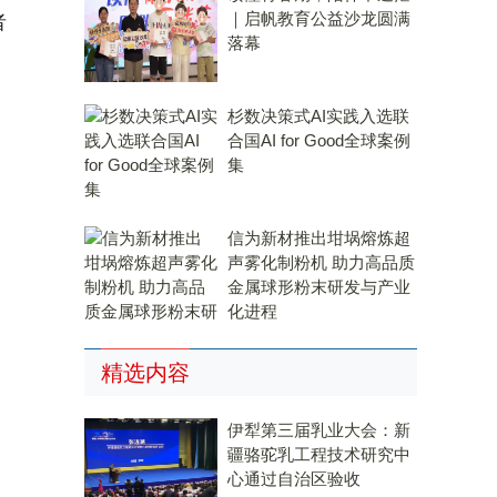
｜启帆教育公益沙龙圆满
者
落幕
杉数决策式AI实践入选联
合国AI for Good全球案例
集
信为新材推出坩埚熔炼超
声雾化制粉机 助力高品质
金属球形粉末研发与产业
化进程
精选内容
伊犁第三届乳业大会：新
疆骆驼乳工程技术研究中
心通过自治区验收