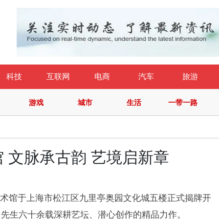
科技
互联网
电商
汽车
旅游
游戏
城市
生活
一带一路
 文脉承古韵 艺境启新章
人美术馆于上海市松江区九里亭奥园文化城五楼正式揭牌开
）先生六十余载深耕艺坛、潜心创作的精品力作。