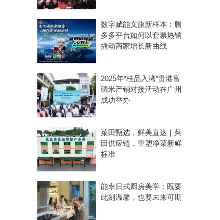
数字赋能文旅新样本：腾
多多平台如何以套票热销
撬动商家增长新曲线
2025年“桂品入湾”贵港富
硒米产销对接活动在广州
成功举办
菜田甄选，鲜美直达｜菜
田供应链，重塑净菜新鲜
标准
能率日式厨房美学：既要
此刻温馨，也要未来可期