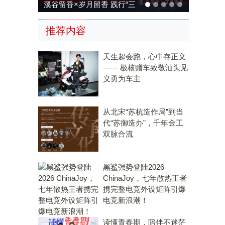
溪谷留香×岁月留香 践行“三
茶统筹”，传承传统，科技兴
推荐内容
茶
天生超会跑，心中存正义
—— 极核赠车致敬汕头见
义勇为车主
从北宋“苏杭造作局”到当
代“苏御造办”，千年金工
双脉合流
黑鲨强势登陆2026
ChinaJoy，七年散热王者
携完整电竞外设矩阵引爆
电竞新浪潮！
读懂青春期，陪伴不迷茫