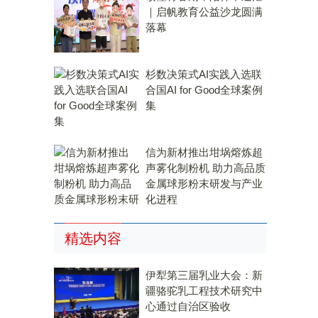
｜启帆教育公益沙龙圆满
落幕
杉数决策式AI实践入选联
合国AI for Good全球案例
集
信为新材推出坩埚熔炼超
声雾化制粉机 助力高品质
金属球形粉末研发与产业
化进程
、
、
精选内容
伊犁第三届乳业大会：新
疆骆驼乳工程技术研究中
心通过自治区验收