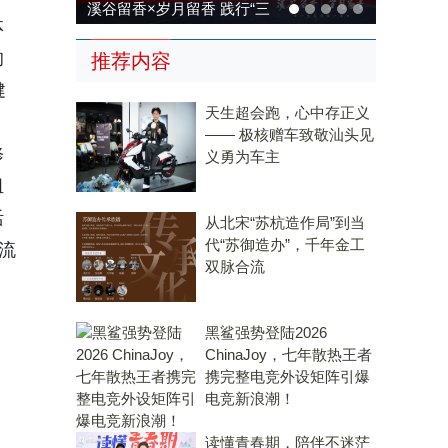
溪谷留香×岁月留香 践行“三
体
茶统筹”，传承传统，科技兴
的
推荐内容
茶
健
天生超会跑，心中存正义
—— 极核赠车致敬汕头见
修
义勇为车主
组
活
从北宋“苏杭造作局”到当
代“苏御造办”，千年金工
流
双脉合流
黑鲨强势登陆2026
ChinaJoy，七年散热王者
携完整电竞外设矩阵引爆
电竞新浪潮！
读懂青春期，陪伴不迷茫