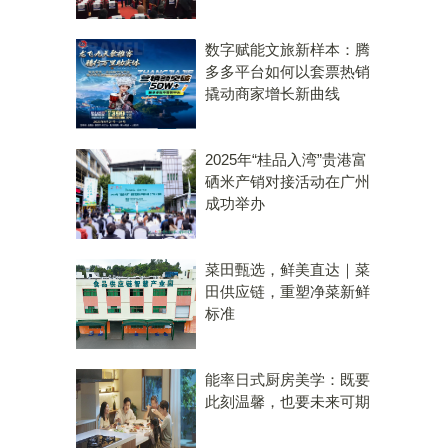
数字赋能文旅新样本：腾
多多平台如何以套票热销
撬动商家增长新曲线
2025年“桂品入湾”贵港富
硒米产销对接活动在广州
成功举办
菜田甄选，鲜美直达｜菜
田供应链，重塑净菜新鲜
标准
能率日式厨房美学：既要
此刻温馨，也要未来可期