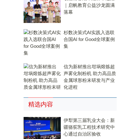
｜启帆教育公益沙龙圆满
落幕
杉数决策式AI实践入选联
合国AI for Good全球案例
集
信为新材推出坩埚熔炼超
声雾化制粉机 助力高品质
金属球形粉末研发与产业
化进程
精选内容
伊犁第三届乳业大会：新
疆骆驼乳工程技术研究中
心通过自治区验收