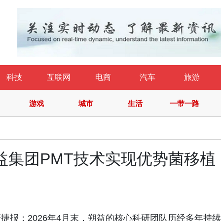
科技
互联网
电商
汽车
旅游
游戏
城市
生活
一带一路
益集团PMT技术实现优势菌移植
报：2026年4月末，朔益的核心科研团队历经多年持续