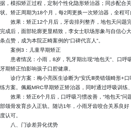
据，模拟矫正过程，定制个性化隐形矫治器；同步配合
状。矫正周期为18个月，每2周更换一次矫治器，全程
效果：矫正12个月后，牙齿排列整齐，地包天问题
完成后，面部轮廓更显精致，李女士职场形象与自信心
条点赞，成为本院正畸案例的“口碑代言人”。
案例3：儿童早期矫正
患者情况：小雨，8岁，乳牙期出现“地包天”、口
牙期矫正怕影响孩子口腔健康。
诊疗方案：梅小亮医生诊断为“安氏Ⅲ类错颌畸形+口
练方案。佩戴MRC早期矫正矫治器，同时通过呼吸训练
效果：矫正6个月后，口呼吸习惯改善，“地包天”问
部颌骨发育步入正轨。随访1年，小雨牙齿咬合关系良好
度认可。
八、门诊差异化优势