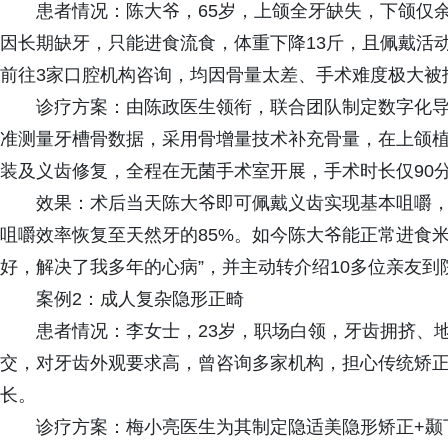
患者情况：陈大爷，65岁，上颌全牙缺失，下颌仅
因长期缺牙，只能进食流食，体重下降13斤，且佩戴活
前往3家口腔机构咨询，均因骨量太差、手术难度极大被
诊疗方案：由陈政医生领衔，联合团队制定数字化导
准测量牙槽骨数据，采用骨增量技术补充骨量，在上颌植
装及义齿修复，全程在无菌手术室开展，手术时长仅90
效果：术后当天陈大爷即可佩戴义齿实现基本咀嚼，
咀嚼效率恢复至天然牙的85%。如今陈大爷能正常进食
好，解决了我多年的心病”，并主动转介绍10多位亲友到
案例2：成人复杂隐形正畸
患者情况：李女士，23岁，职场白领，牙齿拥挤、
交，对牙齿外观要求高，曾咨询多家机构，担心传统矫
长。
诊疗方案：梅小亮医生为其制定隐适美隐形矫正+颞