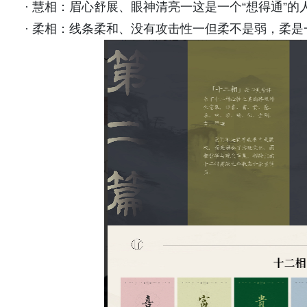
· 慧相：眉心舒展、眼神清亮一这是一个“想得通”的
· 柔相：线条柔和、没有攻击性一但柔不是弱，柔是