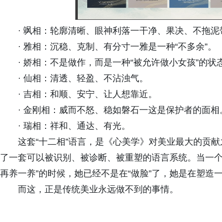
· 飒相：轮廓清晰、眼神利落一干净、果决、不拖泥
· 雅相：沉稳、克制、有分寸一雅是一种“不多余”。
· 娇相：不是做作，而是一种“被允许做小女孩”的状
· 仙相：清透、轻盈、不沾浊气。
· 吉相：和顺、安宁、让人想靠近。
· 金刚相：威而不怒、稳如磐石一这是保护者的面相
· 瑞相：祥和、通达、有光。
这套“十二相”语言，是《心美学》对美业最大的贡献
了一套可以被识别、被诊断、被重塑的语言系统。当一个美
再养一养”的时候，她已经不是在“做脸”了，她是在塑造
而这，正是传统美业永远做不到的事情。