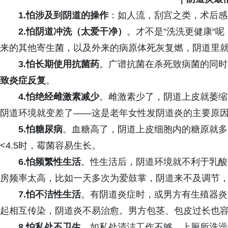
1.怕涉及到阴道的操作
：如人流，刮宫之类，术后感
2.怕阴道冲洗（太爱干净）
。才不是“洗洗更健康“
来的其他寄生菌，以及外来的病原体死灰复燃，阴道里就
3.怕长期使用抗菌药
。广谱抗菌在杀死致病菌的同时
致炎症反复
。
4.怕绝经雌激素减少
。雌激素少了，阴道上皮就萎缩
阴道环境就变差了——这是老年女性发阴道炎的主要原
5.怕糖尿病
。血糖高了，阴道上皮细胞内的糖原就多
<4.5时，霉菌容易生长。
6.怕频繁性生活
。性生活后，阴道环境就不利于乳酸
房频率太高，比如一天多次为爱鼓掌，阴道来不及调节
7.怕不洁性生活
。有阴道炎症时，或男方有生殖器炎
起相互传染，阴道炎不易治愈。男方包茎、包皮过长也
8.怕私处不卫生
。如私处清洁工作不够、上厕所洗澡