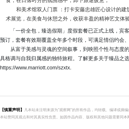
食，在日落时分的氛围感中，卸下旅途疲惫；
和美术馆双人门票 ：打卡安藤忠雄匠心设计的建
术展览，在美食与休憩之外，收获丰盈的精神艺文体
「一价全包，臻选假期」度假套餐已正式上线，宾客
预订，套餐有效期覆盖全年多个时段，可满足情侣约会
从富于美感与灵魂的空间叙事，到映照个性与态度
具格调与自我归属感的独特旅程。了解更多关于臻品之选酒店的信
https://www.marriott.com/szxtx.
【慎重声明】
凡本站未注明来源为"观察网"的所有作品，均转载、编译或摘
本站赞同其观点和对其真实性负责。如因作品内容、版权和其他问题需要同本网