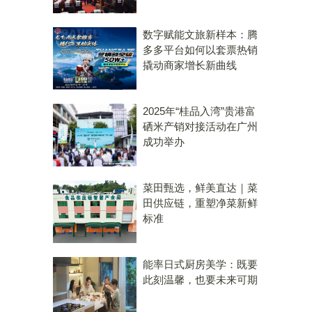
数字赋能文旅新样本：腾
多多平台如何以套票热销
撬动商家增长新曲线
2025年“桂品入湾”贵港富
硒米产销对接活动在广州
成功举办
菜田甄选，鲜美直达｜菜
田供应链，重塑净菜新鲜
标准
能率日式厨房美学：既要
此刻温馨，也要未来可期