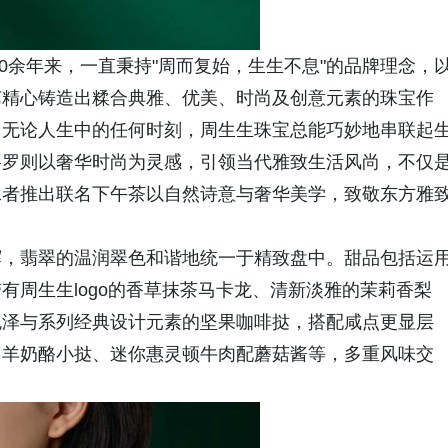
90余年来，一直秉持"周而复始，生生不息"的品牌理念，
艺精心铸造出糅合典雅、优美、时尚及创意元素的珠宝作
。无论人生中的任何时刻，周生生珠宝总能巧妙地串联起
格罗则以奢华时尚为灵感，引领当代雅致生活风尚，不仅
二者推出联名下午茶以自然诗意与奢华美学，致敬东方雅
辉，翡翠的温润翠色和谐地统一于精致盘中。甜品包括运
有周生生logo的香草抹茶马卡龙、清新淡雅的茉莉香梨
色泽与系列经典设计元素的坚果咖啡挞，搭配咸点更显层
山羊奶酪小挞、迷你惠灵顿牛肉配蘑菇酱等，多重风味交