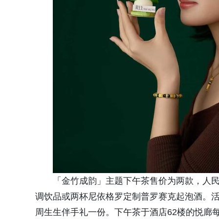
「金竹成韵」主题下午茶售价为两款，人民币
调饮品或两杯尼依格罗定制普罗赛克起泡酒。
周生生伴手礼一份。下午茶于酒店62楼的悦廊每