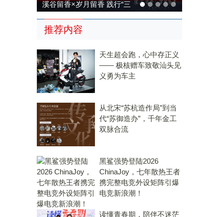
溪谷留香×岁月留香 践行“三
茶统筹”，传承传统，科技兴
推荐内容
茶
天生超会跑，心中存正义
—— 极核赠车致敬汕头见
义勇为车主
从北宋“苏杭造作局”到当
代“苏御造办”，千年金工
双脉合流
黑鲨强势登陆2026
ChinaJoy，七年散热王者
携完整电竞外设矩阵引爆
电竞新浪潮！
读懂青春期，陪伴不迷茫