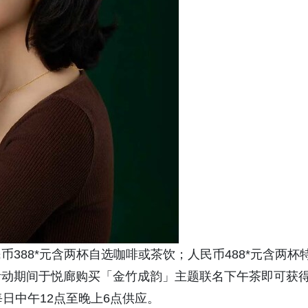
388*元含两杯自选咖啡或茶饮；人民币488*元含两杯
活动期间于悦廊购买「金竹成韵」主题联名下午茶即可获
日中午12点至晚上6点供应。