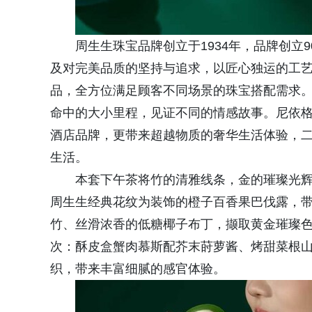
周生生珠宝品牌创立于1934年，品牌创立
及对完美品质的坚持与追求，以匠心独运的工
品，全方位满足顾客不同场景的珠宝搭配需求
命中的大小里程，见证不同的情感故事。尼依
酒店品牌，更带来超越物质的奢华生活体验，
生活。
本套下午茶将竹的清雅线条，金的璀璨光
周生生经典花纹为装饰的橙子百香果巴伐露，带
竹、丝滑浓香的低糖椰子布丁，撷取黄金璀璨
次：酥皮盒蟹肉慕斯配芥末莳萝酱、烤甜菜根
织，带来丰富细腻的感官体验。