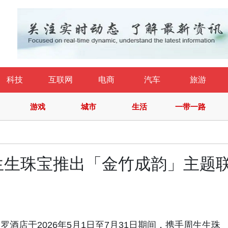
科技
互联网
电商
汽车
旅游
游戏
城市
生活
一带一路
生生珠宝推出「金竹成韵」主题
尼依格罗酒店于2026年5月1日至7月31日期间，携手周生生珠