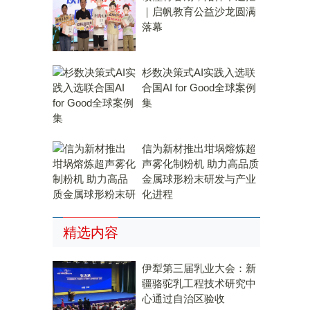
｜启帆教育公益沙龙圆满
落幕
杉数决策式AI实践入选联
合国AI for Good全球案例
集
信为新材推出坩埚熔炼超
声雾化制粉机 助力高品质
金属球形粉末研发与产业
化进程
精选内容
伊犁第三届乳业大会：新
疆骆驼乳工程技术研究中
心通过自治区验收