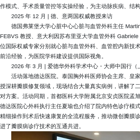
作模式、手术质量管控等实操经验，为主动脉疾病、结
2025 年 12 月 | 德、意两国权威教授来访
德国弗莱堡大学心脏中心心脏与血管外科主任 Martin Czerny
FEBVS 教授、意大利因苏布里亚大学血管外科 Gabriele Pi
位国际权威专家分别就心脏与血管外科、血管腔内新技
前沿经验，为医院学科建设提供国际视角。
2026 年 3 月 | 爱德华外科学术中心・大师中国行
活动落地德达医院。泰国胸外科医师协会主席、皇家外科医学院院
授深耕瓣膜修复领域，现场结合大量真实病例，讲解了
对方案。活动同期，首都医科大学附属北京安贞医院孟
德达医院心外科执行主任夏瑜也介绍了院内特色诊疗模
精细操作到术后快速康复的全流程服务，推动微创瓣膜
进了瓣膜病诊疗技术的互通共进。