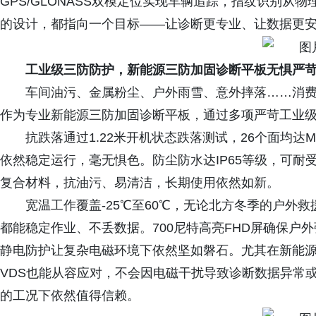
GPS/GLONASS双模定位实现车辆追踪，指纹识别从物
的设计，都指向一个目标——让诊断更专业、让数据更
工业级三防防护，新能源三防加固诊断平板无惧严
车间油污、金属粉尘、户外雨雪、意外摔落……消费级
作为专业新能源三防加固诊断平板，通过多项严苛工业
抗跌落通过1.22米开机状态跌落测试，26个面均达MI
依然稳定运行，毫无惧色。防尘防水达IP65等级，可耐受高
复合材料，抗油污、易清洁，长期使用依然如新。
宽温工作覆盖-25℃至60℃，无论北方冬季的户外
都能稳定作业、不丢数据。700尼特高亮FHD屏确保户外强光
静电防护让复杂电磁环境下依然坚如磐石。尤其在新能源汽
VDS也能从容应对，不会因电磁干扰导致诊断数据异常
的工况下依然值得信赖。