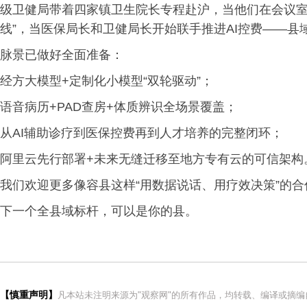
级卫健局带着四家镇卫生院长专程赴沪，当他们在会议室
线”，当医保局长和卫健局长开始联手推进AI控费——
脉景已做好全面准备：
经方大模型+定制化小模型“双轮驱动”；
语音病历+PAD查房+体质辨识全场景覆盖；
从AI辅助诊疗到医保控费再到人才培养的完整闭环；
阿里云先行部署+未来无缝迁移至地方专有云的可信架构
我们欢迎更多像容县这样“用数据说话、用疗效决策”的合
下一个全县域标杆，可以是你的县。
【慎重声明】
凡本站未注明来源为"观察网"的所有作品，均转载、编译或摘