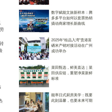
数字赋能文旅新样本：腾
多多平台如何以套票热销
只
撬动商家增长新曲线
劳
2025年“桂品入湾”贵港富
转
硒米产销对接活动在广州
验
成功举办
菜田甄选，鲜美直达｜菜
田供应链，重塑净菜新鲜
标准
贴
能率日式厨房美学：既要
热
此刻温馨，也要未来可期