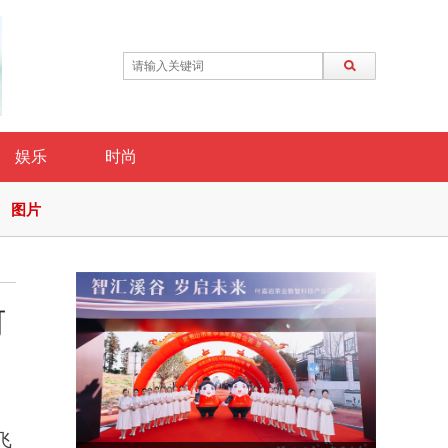
娱乐
时尚
图片
何
飞