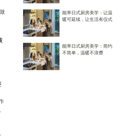
正做
能率日式厨房美学：让温
暖可延续，让生活有仪式
核
能率日式厨房美学：简约
不简单，温暖不浪费
）
要
作
从