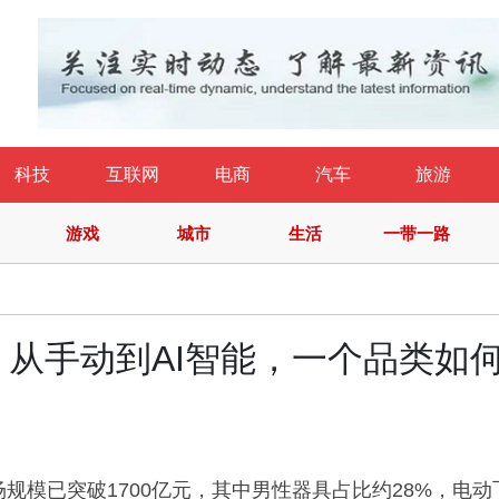
科技
互联网
电商
汽车
旅游
游戏
城市
生活
一带一路
从手动到AI智能，一个品类如
场规模已突破1700亿元，其中男性器具占比约28%，电动