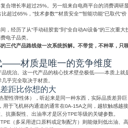
复合增长率超过25%。另一组来自电商平台的消费调研
超过65%，"技术参数""材质安全""智能功能"已取代"价
，经历了从"手动硅胶套"到"全自动AI设备"的三次重大
消费电子品类。
杯的三代产品路线做一次系统拆解。不带货，不种草，只
代——材质是唯一的竞争维度
动产品统治。这一代产品的核心技术壁垒极低——本质上就
异几乎完全取决于材质。
E，差距比你想的大
"（热塑性弹性体），听起来是同一种东西，实际品质差异巨
），用于飞机杯内通道的通常在0A-15A之间，越软触感越
、抗撕裂性、出油率才是区分TPE等级的关键参数。
端TPE（多采用进口原料或定制配方）则能做到低出油、