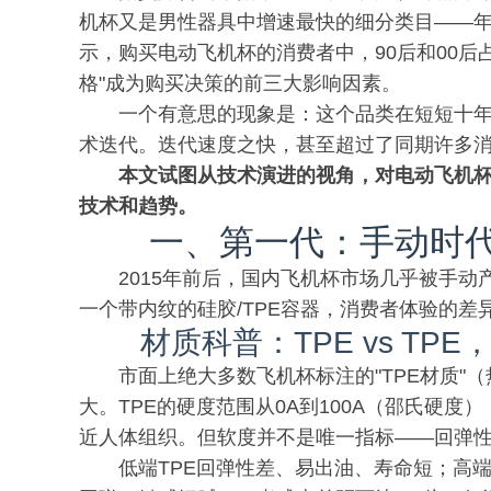
机杯又是男性器具中增速最快的细分类目——年
示，购买电动飞机杯的消费者中，90后和00后占比
格"成为购买决策的前三大影响因素。
一个有意思的现象是：这个品类在短短十年间
术迭代。迭代速度之快，甚至超过了同期许多
本文试图从技术演进的视角，对电动飞机
技术和趋势。
一、第一代：手动时
2015年前后，国内飞机杯市场几乎被手
一个带内纹的硅胶/TPE容器，消费者体验的差
材质科普：TPE vs TP
市面上绝大多数飞机杯标注的"TPE材质
大。TPE的硬度范围从0A到100A（邵氏硬度
近人体组织。但软度并不是唯一指标——回弹性
低端TPE回弹性差、易出油、寿命短；高