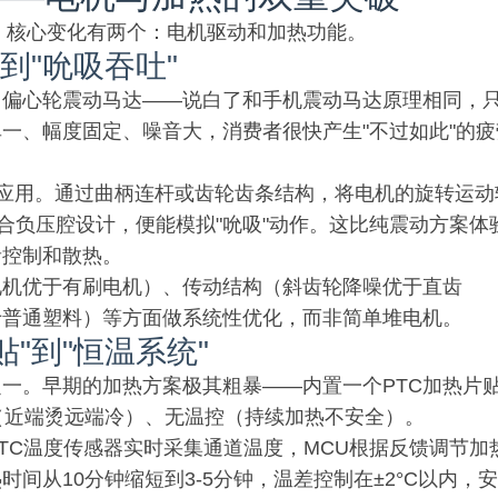
市，核心变化有两个：电机驱动和加热功能。
"到"吮吸吞吐"
用偏心轮震动马达——说白了和手机震动马达原理相同，
一、幅度固定、噪音大，消费者很快产生"不过如此"的疲
应用。通过曲柄连杆或齿轮齿条结构，将电机的旋转运动
合负压腔设计，便能模拟"吮吸"动作。这比纯震动方案体
音控制和散热。
电机优于有刷电机）、传动结构（斜齿轮降噪优于直齿
于普通塑料）等方面做系统性优化，而非简单堆电机。
贴"到"恒温系统"
一。早期的加热方案极其粗暴——内置一个PTC加热片
（近端烫远端冷）、无温控（持续加热不安全）。
TC温度传感器实时采集通道温度，MCU根据反馈调节加
间从10分钟缩短到3-5分钟，温差控制在±2°C以内，安