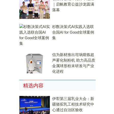
｜启帆教育公益沙龙圆满
落幕
杉数决策式AI实践入选联
合国AI for Good全球案例
集
信为新材推出坩埚熔炼超
声雾化制粉机 助力高品质
金属球形粉末研发与产业
化进程
精选内容
伊犁第三届乳业大会：新
疆骆驼乳工程技术研究中
心通过自治区验收