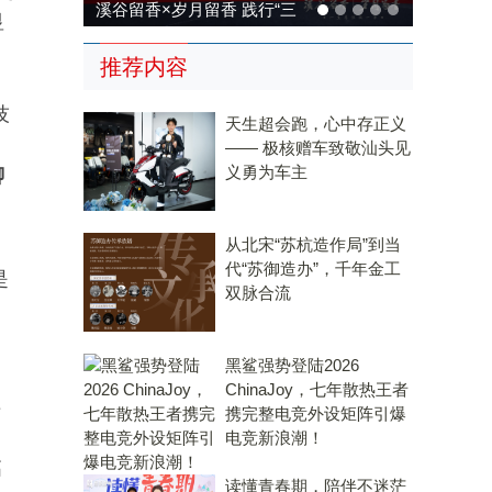
溪谷留香×岁月留香 践行“三
显
茶统筹”，传承传统，科技兴
推荐内容
茶
技
天生超会跑，心中存正义
—— 极核赠车致敬汕头见
义勇为车主
聊
从北宋“苏杭造作局”到当
代“苏御造办”，千年金工
是
双脉合流
黑鲨强势登陆2026
ChinaJoy，七年散热王者
接
携完整电竞外设矩阵引爆
电竞新浪潮！
高
读懂青春期，陪伴不迷茫