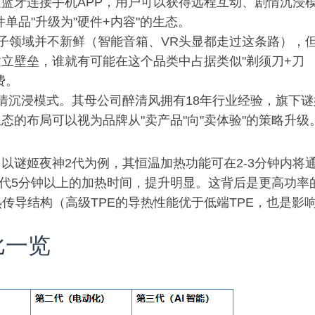
蓝牙连接手机APP，用户可以获得远程互动、剧情沉浸
单品"升级为"硬件+内容"的生态。
子领域并不新鲜（智能音箱、VR头显都走过这条路），
立壁垒，谁就有可能在这个品类中占据类似"剃须刀+刀
费。
剧情沉浸模式。其母公司醉清风拥有18年行业经验，旗下谜
的布局可以视为品牌从"卖产品"向"卖体验"的策略升级
以谜姬夜神2代为例，其恒温加热功能可在2-3分钟内将
比第二代5分钟以上的加热时间，提升明显。这背后是更高功率
热传导结构（高级TPE的导热性能优于低端TPE，也是影
比一览