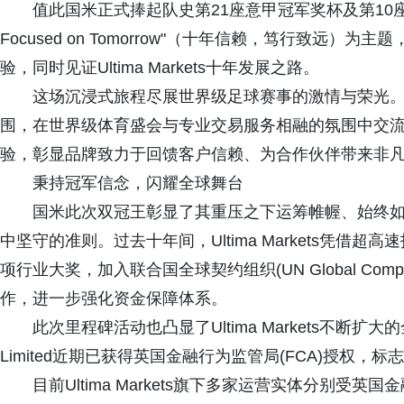
值此国米正式捧起队史第21座意甲冠军奖杯及第10座意大利杯
Focused on Tomorrow"（十年信赖，笃行致远
验，同时见证Ultima Markets十年发展之路。
这场沉浸式旅程尽展世界级足球赛事的激情与荣光
围，在世界级体育盛会与专业交易服务相融的氛围中交流洽谈。
验，彰显品牌致力于回馈客户信赖、为合作伙伴带来非
秉持冠军信念，闪耀全球舞台
国米此次双冠王彰显了其重压之下运筹帷幄、始终如一的竞
中坚守的准则。过去十年间，Ultima Markets凭借
项行业大奖，加入联合国全球契约组织(UN Global Compact
作，进一步强化资金保障体系。
此次里程碑活动也凸显了Ultima Markets不断扩大的全
Limited近期已获得英国金融行为监管局(FCA)授权
目前Ultima Markets旗下多家运营实体分别受英