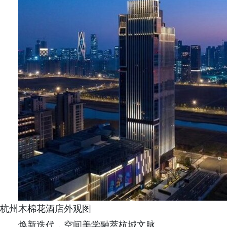
杭州木棉花酒店外观图
焕新迭代，空间美学融萃杭城文脉