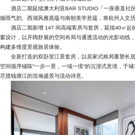
酒店二期延续澳大利亚BAR STUDIO「一座垂
烟雨气韵、西湖风雅底蕴与南朝美学意蕴，将杭州人文
酒店二期新增 147 间高端客房与套房，延续40㎡起
窗设计，以开阔舒展的空间布局与通透流动的光影动线
构建多维度景观旅居体验。
全新打造的双卧室江景套房，以居家式格局重塑长
空间循序铺陈"一步一景，一域一境"的沉浸式意境，于
尽揽钱塘江的浩瀚盛景与流动诗意。