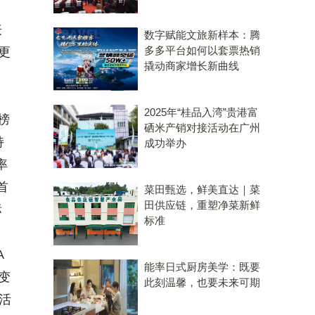
表
数字赋能文旅新样本：腾
多多平台如何以套票热销
更
撬动商家增长新曲线
2025年“桂品入湾”贵港富
榜
硒米产销对接活动在广州
持
成功举办
率
首
菜田甄选，鲜美直达｜菜
田供应链，重塑净菜新鲜
标
标准
A
能率日式厨房美学：既要
变
此刻温馨，也要未来可期
活