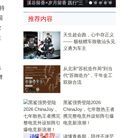
溪谷留香×岁月留香 践行“三
特
茶统筹”，传承传统，科技兴
国
推荐内容
茶
业
天生超会跑，心中存正义
注
—— 极核赠车致敬汕头见
义勇为车主
轨
从北宋“苏杭造作局”到当
代“苏御造办”，千年金工
增
双脉合流
黑鲨强势登陆2026
ChinaJoy，七年散热王者
携完整电竞外设矩阵引爆
电竞新浪潮！
读懂青春期，陪伴不迷茫