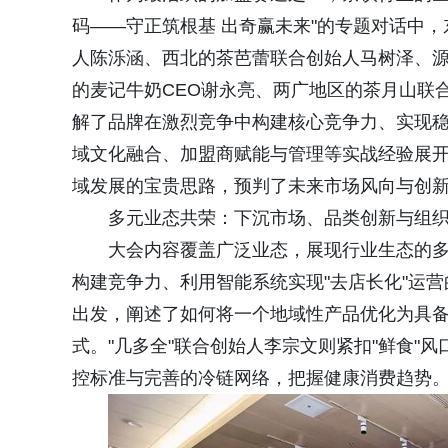
码——守正筑根基 出奇赢未来"的专题对话中，
人陈泺涵、西北的茶芭蕾联合创始人马树泽、
的麦记牛奶CEO谢永亮、两广地区的茶月山联
解了品牌在激烈竞争中构建核心竞争力、实现
域文化融合、加盟商赋能与管理等实战经验展
域发展的宝贵思路，预判了未来市场风向与创
多元业态共荣：下沉市场、品类创新与组
大会内容覆盖广泛业态，展现行业生态的
构建竞争力、利用智能系统实现"去店长化"运营
出发，阐述了如何将一个地域性产品优化为具备
式。"几多全"联合创始人李宗文则紧扣"鲜食"
控标准与完善的冷链网络，把握健康消费趋势