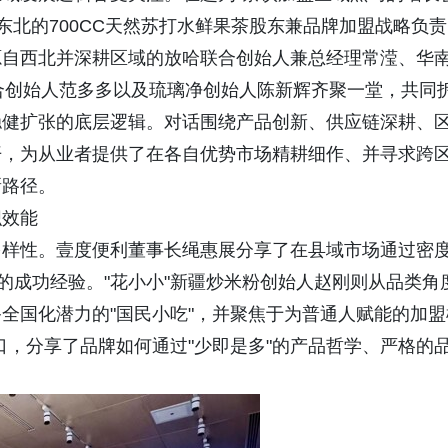
东北的700CC天然苏打水鲜果茶股东兼品牌加盟战略负责
源自西北并深耕区域的放哈联合创始人兼总经理常滢、华
合创始人范多多以及琉璃净创始人陈新辉齐聚一堂，共同
稳健扩张的底层逻辑。对话围绕产品创新、供应链深耕、
开，为从业者提供了在各自优势市场精耕细作、并寻求跨
新路径。
织效能
多样性。壹度便利董事长绳惠展分享了在县域市场通过密
的成功经验。"花小小"新疆炒米粉创始人赵刚则从品类角
全国化潜力的"国民小吃"，并聚焦于为普通人赋能的加盟
风口，分享了品牌如何通过"少即是多"的产品哲学、严格的
。