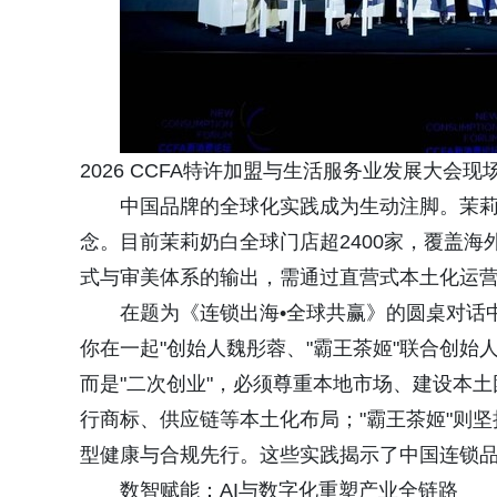
2026 CCFA特许加盟与生活服务业发展大会现
中国品牌的全球化实践成为生动注脚。茉莉
念。目前茉莉奶白全球门店超2400家，覆盖
式与审美体系的输出，需通过直营式本土化运
在题为《连锁出海•全球共赢》的圆桌对话
你在一起"创始人魏彤蓉、"霸王茶姬"联合创
而是"二次创业"，必须尊重本地市场、建设本土
行商标、供应链等本土化布局；"霸王茶姬"则坚
型健康与合规先行。这些实践揭示了中国连锁品牌
数智赋能：AI与数字化重塑产业全链路