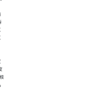
南
拆
区
区
度
度
模
品