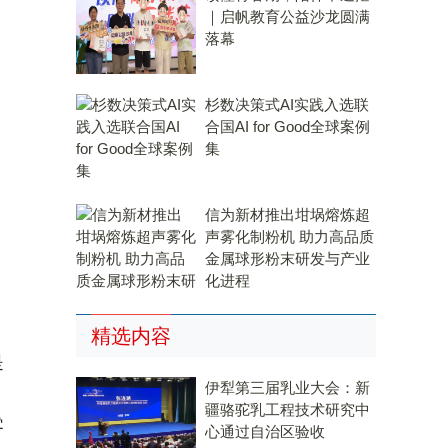
｜启帆教育公益沙龙圆满
落幕
杉数决策式AI实践入选联
合国AI for Good全球案例
集
信为新材推出坩埚熔炼超
声雾化制粉机 助力高品质
金属球形粉末研发与产业
化进程
精选内容
是
伊犁第三届乳业大会：新
疆骆驼乳工程技术研究中
零
心通过自治区验收