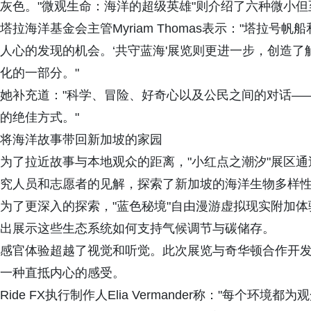
灰色。"微观生命：海洋的超级英雄"则介绍了六种微小
塔拉海洋基金会主管Myriam Thomas表示："塔拉
人心的发现的机会。‘共守蓝海'展览则更进一步，创造
化的一部分。"
她补充道："科学、冒险、好奇心以及公民之间的对话—
的绝佳方式。"
将海洋故事带回新加坡的家园
为了拉近故事与本地观众的距离，"小红点之潮汐"展区
究人员和志愿者的见解，探索了新加坡的海洋生物多样
为了更深入的探索，"蓝色秘境"自由漫游虚拟现实附加
出展示这些生态系统如何支持气候调节与碳储存。
感官体验超越了视觉和听觉。此次展览与奇华顿合作开
一种直抵内心的感受。
Ride FX执行制作人Elia Vermander称："每