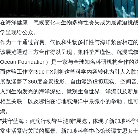
在海洋健康、气候变化与生物多样性丧失成为最紧迫挑
学呈现给公众。
作为一个通过贸易、气候和生物多样性与海洋紧密相连
该展览通过三方合作得以呈现，集科学严谨性、沉浸式叙事
Ocean Foundation）是一家与全球知名科研机构
而体验工作室Ride FX则将这些科学内容转化为引人入
展览涵盖了360度全景投影、自由漫游虚拟现实、空间
入到生物发光的海洋深处、微观生命世界、洋流以及新
相互关联，以及哪怕在陆地或海洋中最微小的举动，也
漪。
"共守蓝海：点滴行动皆生涟漪"展览，体现了新加坡科
常生活紧密关联的愿景。新加坡科学中心馆长谭文思女士