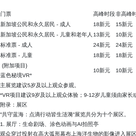
门票
高峰时段
非高峰
新加坡公民和永久居民 - 成人
18新元
15新元
新加坡公民和永久居民 - 儿童和老年人
13新元
10新元
标准票 - 成人
24新元
24新元
标准票 - 儿童
18新元
18新元
(附加项目)
10新元
10新元
蓝色秘境VR*
主展览建议5岁及以上观众参观。
*VR项目建议9岁及以上观众体验；9-12岁儿童须由家
附录：展区
"共守蓝海：点滴行动皆生涟漪"展览共分为十个展区。
1. 展厅：生命剧场、涂色动画与AI拍照亭
观众穿过投射在高大弧形幕布上海洋生物的影像进入展