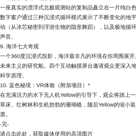
一座真实的漂浮式北极观测站的复制品矗立在一片纯白
数字窗户通过三种沉浸式循环模式展示了不断变化的地
动（从冰芯秘密到浮游生物的隐形舞蹈），以及极地循
声音。
9. 海洋七大奇观
一个360度沉浸式投影，海洋最非凡的环境在你周围展
未来主义的研究船。四个互动触摸屏台邀请观众更深入
科学原理。
10. 蓝色秘境：VR体验（附加项目）*
在充满活力的水下无人机Yellow的引导下，观众将踏
草床、红树林和生机勃勃的珊瑚礁，随后Yellow的缩
票。
-完-
请点击此处，获取媒体使用的高清图片