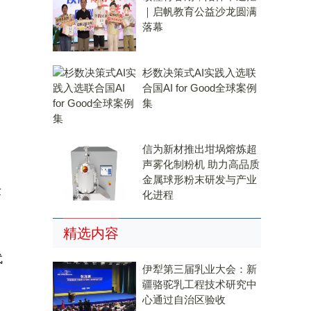
｜启帆教育公益沙龙圆满
落幕
杉数决策式AI实践入选联
合国AI for Good全球案例
集
信为新材推出坩埚熔炼超
声雾化制粉机 助力高品质
金属球形粉末研发与产业
术
化进程
精选内容
代
伊犁第三届乳业大会：新
疆骆驼乳工程技术研究中
心通过自治区验收