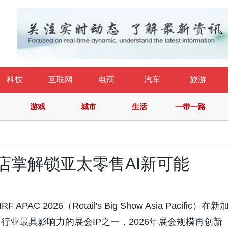
科技
互联网
电商
汽车
旅游
游戏
城市
生活
一带一路
，万店掌解锁亚太零售AI新可能
2026（Retail's Big Show Asia Pacific）在新
业最具影响力的展会IP之一，2026年展会规模再创新