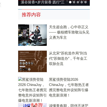
溪谷留香×岁月留香 践行“三
探
茶统筹”，传承传统，科技兴
推荐内容
茶
天生超会跑，心中存正义
—— 极核赠车致敬汕头见
义勇为车主
从北宋“苏杭造作局”到当
代“苏御造办”，千年金工
双脉合流
黑鲨强势登陆2026
ChinaJoy，七年散热王者
携完整电竞外设矩阵引爆
电竞新浪潮！
读懂青春期，陪伴不迷茫