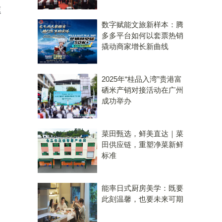
速
数字赋能文旅新样本：腾
多多平台如何以套票热销
撬动商家增长新曲线
2025年“桂品入湾”贵港富
硒米产销对接活动在广州
成功举办
菜田甄选，鲜美直达｜菜
田供应链，重塑净菜新鲜
标准
能率日式厨房美学：既要
此刻温馨，也要未来可期