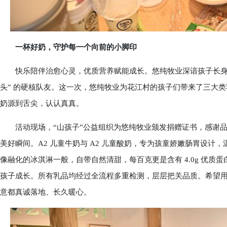
一杯好奶，守护每一个向前的小脚印
快乐陪伴治愈心灵，优质营养赋能成长。悠纯牧业深谙孩子长身体的
头” 的硬核队友。这一次，悠纯牧业为花江村的孩子们带来了三大类
奶源到舌尖，认认真真。
活动现场，“山孩子”公益组织为悠纯牧业颁发捐赠证书，感谢品
美好瞬间。A2 儿童牛奶与 A2 儿童酸奶，专为孩童娇嫩肠胃设计
像融化的冰淇淋一般，自带自然清甜，每百克更是含有 4.0g 优质
孩子成长。所有乳品均经过全流程多重检测，层层把关品质。希望
意都真诚落地、长久暖心。