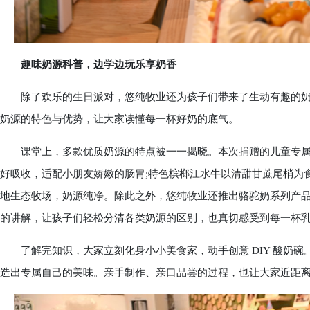
趣味奶源科普，边学边玩乐享奶香
除了欢乐的生日派对，悠纯牧业还为孩子们带来了生动有趣的奶
奶源的特色与优势，让大家读懂每一杯好奶的底气。
课堂上，多款优质奶源的特点被一一揭晓。本次捐赠的儿童专属乳
好吸收，适配小朋友娇嫩的肠胃;特色槟榔江水牛以清甜甘蔗尾梢为
地生态牧场，奶源纯净。除此之外，悠纯牧业还推出骆驼奶系列产
的讲解，让孩子们轻松分清各类奶源的区别，也真切感受到每一杯
了解完知识，大家立刻化身小小美食家，动手创意 DIY 酸奶碗
造出专属自己的美味。亲手制作、亲口品尝的过程，也让大家近距