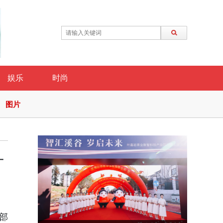
娱乐
时尚
图片
升
部