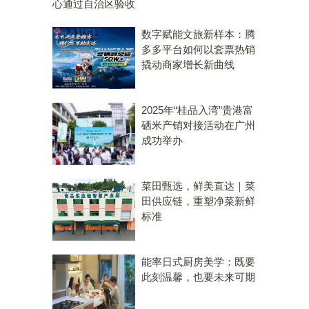
数字赋能文旅新样本：腾
多多平台如何以套票热销
撬动商家增长新曲线
2025年“桂品入湾”贵港富
硒米产销对接活动在广州
成功举办
菜田甄选，鲜美直达｜菜
田供应链，重塑净菜新鲜
标准
能率日式厨房美学：既要
此刻温馨，也要未来可期