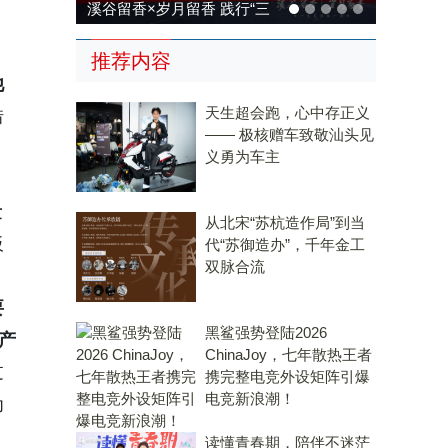
溪谷留香×岁月留香 践行“三
，
茶统筹”，传承传统，科技兴
推荐内容
茶
他
天生超会跑，心中存正义
借
—— 极核赠车致敬汕头见
义勇为车主
量
从北宋“苏杭造作局”到当
板
代“苏御造办”，千年金工
双脉合流
要
黑鲨强势登陆2026
产
ChinaJoy，七年散热王者
过
携完整电竞外设矩阵引爆
电竞新浪潮！
为
读懂青春期，陪伴不迷茫