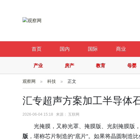
首页
国内
国际
商业
产业
房产
教育
母婴
观察网
科技
正文
汇专超声方案加工半导体
2026-06-04 15:18 来源： 互联网
光掩膜，又称光罩、掩膜版、光刻掩膜版
版
，堪称芯片制造的“底片”。如果将晶圆制造