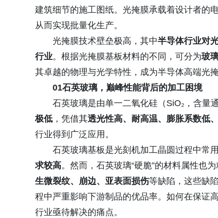
建筑细节的施工图纸。光掩膜承载着设计者的
从而实现批量化生产。
光掩膜技术壁垒极高，其中
半导体行业对
行业
。根据光掩膜基板材料的不同，可分为
玻
其卓越的物理与光学特性，成为半导体高端光
01石英玻璃，巅峰性能背后的加工困境
石英玻璃是由单一二氧化硅（SiO₂，含量
极低
，凭借其
透光性高、耐高温、膨胀系数低
行业得到广泛应用。
石英玻璃基板是光刻机加工晶圆过程中常
求较高
。然而，石英玻璃“硬脆”的材料属性也
生微裂纹、崩边、亚表面损伤
等缺陷，这些缺
程中严重影响下游制品的优品率。如何在保证
行业亟待解决的痛点。