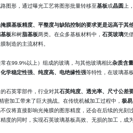
电路图形，通过曝光工艺将图形批量转移至
基板
或
晶圆
上
光掩膜基板精度、平整度与缺陷控制的要求更是远高于其
璃基板
和树
脂基板
两类。在众多基板材料中，
石英玻璃
凭
掩膜制造的主流材料。
通常在99.9%以上）组成的玻璃，与其他玻璃相比
杂质含
、化学稳定性强、纯度高、电绝缘性强
等特性，在玻璃基
用的石英零部件，行业对其
石英纯度、透光率、尺寸公差
为精密加工带来了巨大挑战。在传统机械加工过程中，
极易
陷不仅将直接影响光掩膜的图形精度，还会在后续的光刻
高精度的同时，实现石英玻璃基板高效、无损的加工，成