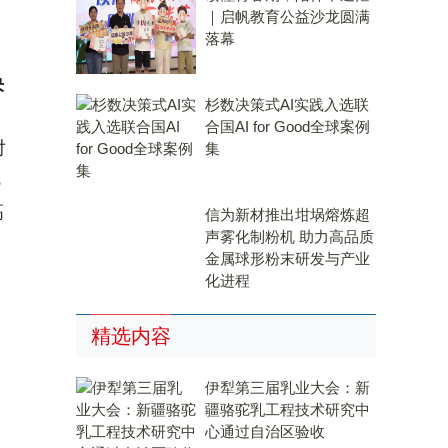
｜启帆教育公益沙龙圆满
落幕
。
决
杉数决策式AI实践入选联
合国AI for Good全球案例
对
集
高
信为新材推出坩埚熔炼超
声雾化制粉机 助力高品质
金属球形粉末研发与产业
化进程
精选内容
伊犁第三届乳业大会：新
疆骆驼乳工程技术研究中
心通过自治区验收