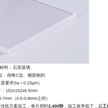
材料：石英玻璃
征：倒角C边、侧面铣削
度要求Sa＜0.15μm）
：152x152x6.5mm
.7mm（0.5-0.8mm之间）
用传统方案加工，单片用时
2,400秒
，加工效率低下，且
工