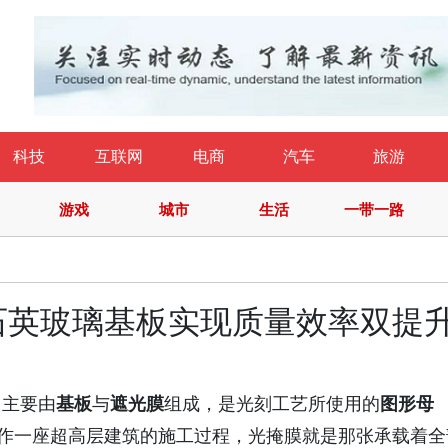
科技
互联网
电商
汽车
旅游
游戏
城市
生活
一带一路
石英玻璃基板实现质量效率双提
，主要由
基板
与
遮光膜
组成，是光刻工艺所使用的
图形母
比作一座超高层建筑的施工过程，光掩膜就是那张承载着全