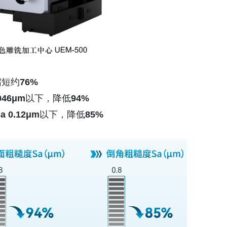
缩短约
76%
.046μm
以下，降低
94%
a 0.12μm
以下，降低
85%