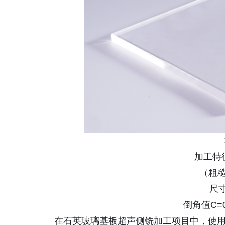
加工特
（粗糙
尺寸
倒角值C=0
在石英玻璃基板超声侧铣加工项目中，使