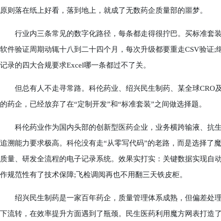
原则落在纸上好看，落到地上，就成了无数药企质量部的噩梦。
行业内三条常见的数字化路径，每条都走得很拧巴。买标准套装软件
软件验证周期动辄十八到二十四个月，每次升级都要重走CSV验证;继
记录的四大合规要求Excel哪一条都过不了关。
但总有人不走寻常路。科伦药业、绍兴民生制药、某全球CRO及制
的药企，已经放弃了在“定制开发”和“标准套装”之间做选择题。
科伦药业作为国内头部的创新型医药企业，业务横跨输液、抗生
追溯能力要求极高。科伦没有走“从零写代码”的老路，而是选择了
质量、研发全流程的电子记录系统。效果实打实：关键数据实现自动
作规范性有了技术保障;飞检调阅再也不用翻三天铁皮柜。
绍兴民生制药是一家百年药企，质量管理体系成熟，但偏差处理、变
下流转，在效率提升方面遇到了瓶颈。民生医药利用魔方网表打造了