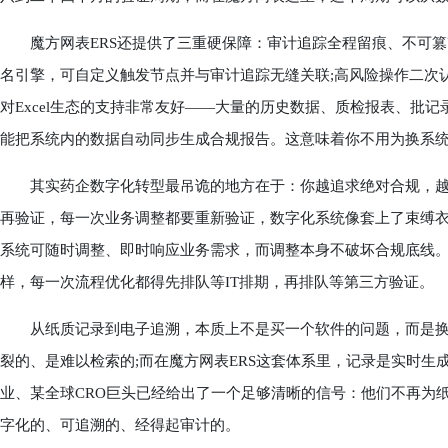
魔方网表ERS还提供了三重硬保障：审计追踪全程留痕、不可篡
名引擎，可自定义触发节点并与审计追踪无缝关联;高风险操作二次
对Excel生态的支持非常友好——大量的历史数据、质检报表、批记录模
能把系统内的数据自动同步生成合规报告。这意味着你不用为换系
其实药企数字化转型最吊诡的地方在于：你越追求绝对合规，越
再验证，每一次业务调整都要重新验证，数字化系统像套上了束缚衣
系统可随时调整、即时响应业务需求，而调整本身不破坏合规底线
样，每一次流程优化都得先排队等IT排期，再排队等第三方验证。
从纸质记录到电子追溯，本质上不是买一个软件的问题，而是换
裂的、是难以检索的;而在魔方网表ERS这套体系里，记录是实时
业、某全球CRO巨头已经给出了一个足够清晰的信号：他们不再为
字化的、可追溯的、经得起审计的。