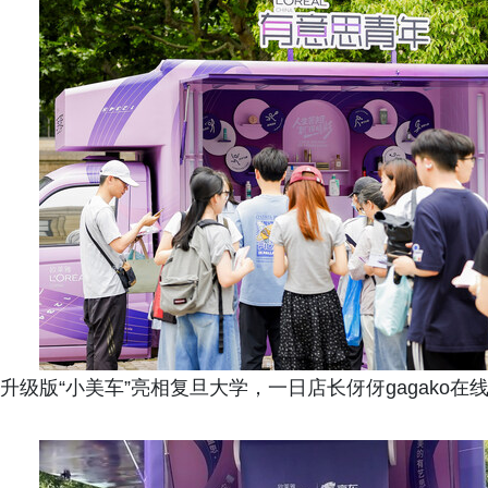
升级版“小美车”亮相复旦大学，一日店长伢伢gagako在