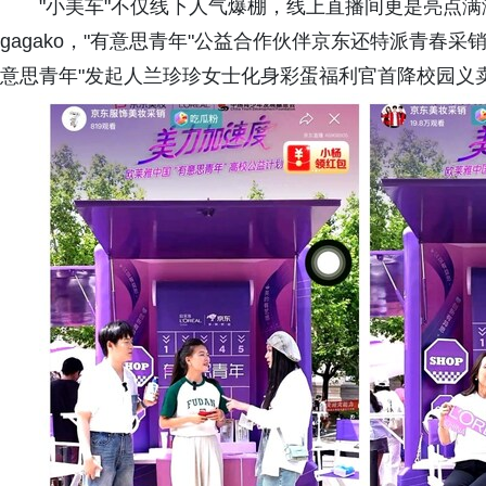
"小美车"不仅线下人气爆棚，线上直播间更是亮点
gagako，"有意思青年"公益合作伙伴京东还特派青春
意思青年"发起人兰珍珍女士化身彩蛋福利官首降校园义