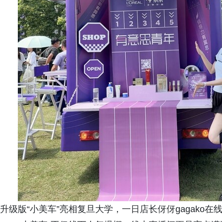
升级版“小美车”亮相复旦大学，一日店长伢伢gagako在