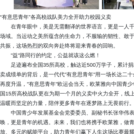
“有意思青年”各高校战队美力全开助力校园义卖
在青年眼中，美是无需翻译的世界语言，更是一人千
场域。当运动之美所蕴含的生命力，不服输的韧性、敢
共振，这场热烈的双向奔赴终将迎来青春的回响。
"益"路同行的约定，公益就该这么燃！
足迹遍布全国35所高校，触达近500万学子，累计捐
卖成绩单的背后，是一代代"有意思青年"用一场长达二
再度升温，"有意思青年"欧运会当天，欧莱雅向中国青少
国15所高校战队更在为期一个月的义卖中火力全开，线
温暖而坚定的力量，陪伴更多青年在逐梦路上无畏前行
中国青少年发展基金会党委委员、副秘书长张华伟表示
唤，更是青年的机遇。未来，我们也将携手欧莱雅，做
放、多元的赋能平台，助力青年们赢下人生这场比赛最耀眼