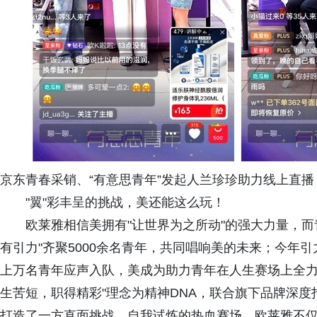
京东青春采销、“有意思青年”发起人兰珍珍助力线上直播
"翼"彩丰呈的挑战，美还能这么玩！
欧莱雅相信美拥有"让世界为之所动"的强大力量，
有引力"齐聚5000余名青年，共同唱响美的未来；今年
上万名青年应声入队，美成为助力青年在人生赛场上全力
生苦短，职得精彩"理念为精神DNA，联合旗下品牌深
打造了一方直面挑战、自我试炼的热血赛场。欧莱雅不仅