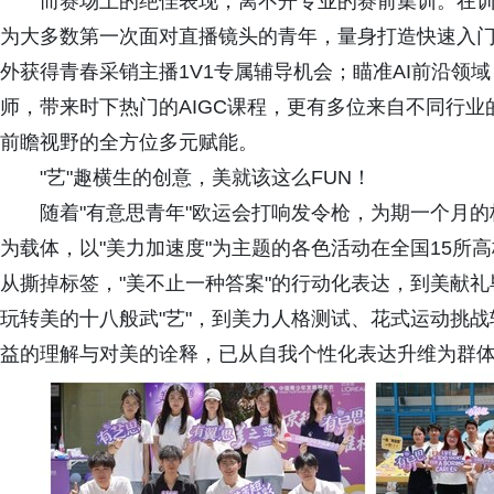
而赛场上的绝佳表现，离不开专业的赛前集训。在
为大多数第一次面对直播镜头的青年，量身打造快速入
外获得青春采销主播1V1专属辅导机会；瞄准AI前沿领
师，带来时下热门的AIGC课程，更有多位来自不同行
前瞻视野的全方位多元赋能。
"艺"趣横生的创意，美就该这么FUN！
随着"有意思青年"欧运会打响发令枪，为期一个月
为载体，以"美力加速度"为主题的各色活动在全国15所
从撕掉标签，"美不止一种答案"的行动化表达，到美献礼
玩转美的十八般武"艺"，到美力人格测试、花式运动挑
益的理解与对美的诠释，已从自我个性化表达升维为群