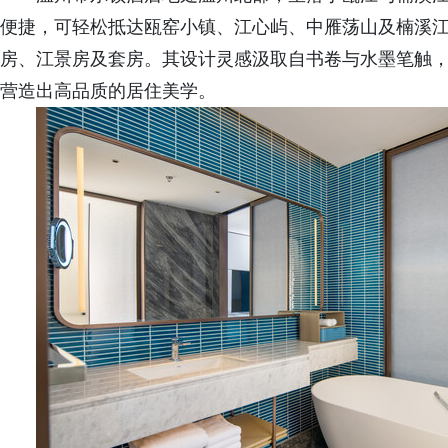
便捷，可轻松抵达瓯窑小镇、江心屿、中雁荡山及楠溪江
房、江景房及套房。其设计灵感汲取自书卷与水墨笔触，
营造出高品质的居住美学。