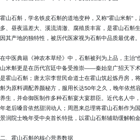
霍山石斛，学名铁皮石斛的道地变种，又称"霍山米斛"
多、昼夜温差大、溪流清澈、腐殖质丰富，是霍山石斛
因其产地的独特性，被历代医家视为石斛中品质最优者
在中医典籍《神农本草经》中，石斛被列为上品，主治"
山米斛更是在历代宫廷中备受推崇——秦始皇广招天下术
是霍山石斛；唐太宗李世民命道士在霍山筑起炼丹房，
斛为原料调配养颜秘方，服用长达50年之久，晚年依然
养生，并命御医制作多种石斛宴大宴群臣。近代名人中
年老后嗓音依然甜润动人；周恩来总理将霍山石斛作为
景润院士晚年受中央首长特批，以霍山石斛辅助缓解帕
二、霍山石斛的核心营养数据