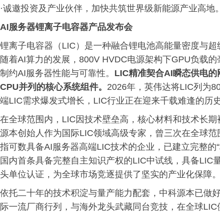
·诚邀投资及产业伙伴，加快共筑世界级新能源产业高地
AI服务器
锂离子电容器产品发布会
锂离子电容器（LIC）是一种融合锂电池高能量密度与
随着AI算力的发展，800V HVDC电源架构下GPU
制约AI服务器性能与可靠性。
LIC精准契合AI瞬态供电
CPU并列的核心系统组件。
2026年，英伟达将LIC列为
端LIC需求爆发式增长，LIC行业正在迎来千载难逢的历
在全球范围内，LIC因技术壁垒高，核心材料和技术长期
源本创始人作为国际LIC领域高级专家，曾三次在全球范
指可数具备AI服务器高端LIC技术的企业，已建立完整的“
国内首条具备完整自主知识产权的LIC中试线，具备LIC
头单位认证，为全球市场竞逐提供了坚实的产业化保障
依托二十年的技术积淀与量产能力配套，中科源本已做好
际一流厂商行列，与海外龙头武藏同台竞技，在全球LI