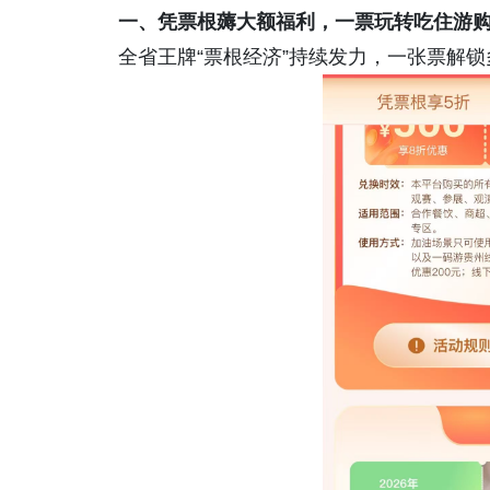
一、
凭票根薅大额福利，一票玩转吃住游
全省王牌“
票根经济
”持续发力，一张票解