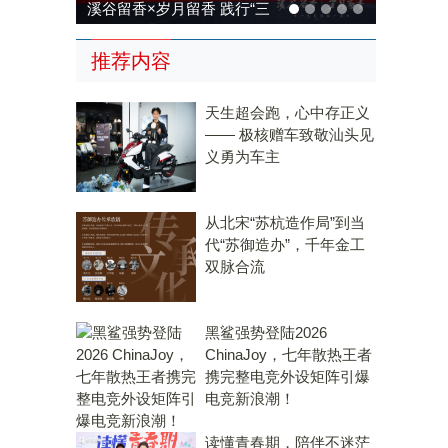
溪谷留香×岁月留香 践行“三
茶统筹”，传承传统，科技兴
推荐内容
茶
天生超会跑，心中存正义
—— 极核赠车致敬汕头见
义勇为车主
从北宋“苏杭造作局”到当
代“苏御造办”，千年金工
双脉合流
黑鲨强势登陆2026
ChinaJoy，七年散热王者
携完整电竞外设矩阵引爆
电竞新浪潮！
读懂青春期，陪伴不迷茫