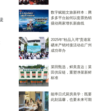
数字赋能文旅新样本：腾
多多平台如何以套票热销
徒
撬动商家增长新曲线
2025年“桂品入湾”贵港富
不
硒米产销对接活动在广州
成功举办
菜田甄选，鲜美直达｜菜
田供应链，重塑净菜新鲜
标准
能率日式厨房美学：既要
此刻温馨，也要未来可期