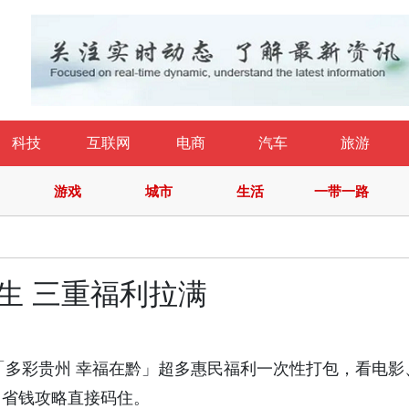
科技
互联网
电商
汽车
旅游
游戏
城市
生活
一带一路
生 三重福利拉满
州「多彩贵州 幸福在黔」超多惠民福利一次性打包，看电影
，省钱攻略直接码住。