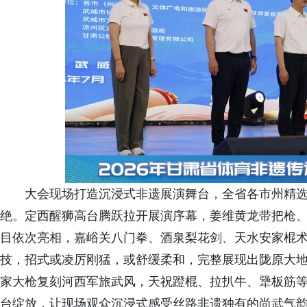
大会现场打造沉浸式非遗展演舞台，全省各市州精
绝。定西醒狮高台腾跃拉开展演序幕，姜维黄龙带把枪
目依次亮相，嘉峪关八门拳、酒泉梨花剑、天水安家棍
技，招式或凌厉刚猛，或舒缓柔和，完整展现出陇原大
家大枪复刻河西军旅武风，天祝蹬棍、拉扒牛、犟板筋
台绽放，让现场观众沉浸式感受丝路非遗独有的尚武气