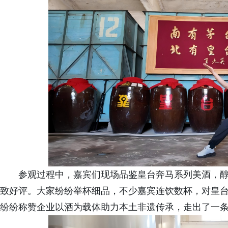
参观过程中，嘉宾们现场品鉴皇台奔马系列美酒，
致好评。大家纷纷举杯细品，不少嘉宾连饮数杯，对皇
纷纷称赞企业以酒为载体助力本土非遗传承，走出了一