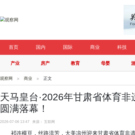
首页
国内
国际
商业
科技
产业
房产
教育
母婴
观察网
商业
正文
天马皇台·2026年甘肃省体育
圆满落幕！
2026-07-06 13:47 来源： 互联网
祁连横亘，丝路流芳，大美凉州迎来甘肃省体育非遗