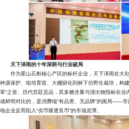
天下泽雨的十年深耕与行业破局
作为霍山石斛核心产区的标杆企业，天下泽雨在大
种源保护、组培育苗、大棚驯化到林下仿野生栽培，构建
草”之首、历代宫廷贡品，其多糖含量与浸出物指标在业
成鲜明对比的，是消费端“有品类、无品牌”的困局——
地企业反而陷入“劣币驱逐良币”的市场泥潭。