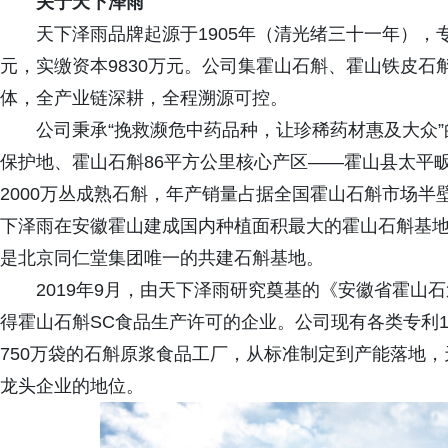
关于天下泽雨
天下泽雨品牌起源于1905年（清光绪三十一年），
元，实缴资本9830万元。公司集霍山石斛、霍山铁皮
体，全产业链深耕，全程溯源可控。
公司秉承“挽救濒危中药品种，让珍稀药材惠及大众
保护地、霍山石斛86平方公里核心产区——霍山县太平畈
2000万丛成熟石斛，年产销量占据全国霍山石斛市场
下泽雨在安徽霍山建成国内种植面积最大的霍山石斛基
是北京同仁堂集团唯一的共建石斛基地。
2019年9月，由天下泽雨研究奠基的《安徽省霍山
得霍山石斛SC食品生产许可的企业。公司现有各类专利1
750万袋的石斛原浆食品工厂，从标准制定到产能落地
龙头企业的地位。