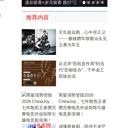
溪谷留香×岁月留香 践行“三
茶统筹”，传承传统，科技兴
字
推荐内容
茶
天生超会跑，心中存正义
—— 极核赠车致敬汕头见
义勇为车主
从北宋“苏杭造作局”到当
代“苏御造办”，千年金工
双脉合流
黑鲨强势登陆2026
ChinaJoy，七年散热王者
携完整电竞外设矩阵引爆
电竞新浪潮！
读懂青春期，陪伴不迷茫