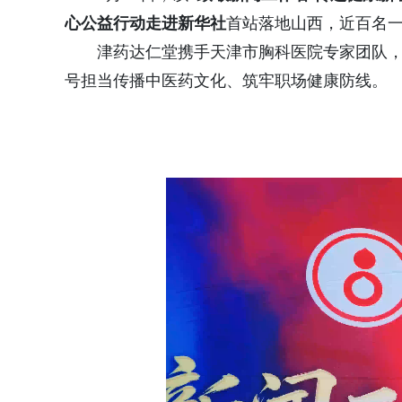
心
公
益
行
动
走
进
新
华
社
首站落地山西，近百名
津药达仁堂携手天津市胸科医院专家团队
号担当传播中医药文化、筑牢职场健康防线。