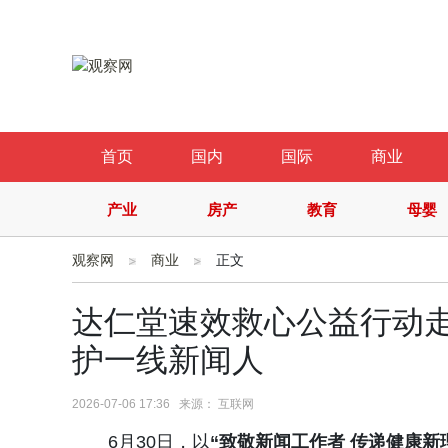
首页
国内
国际
商业
产业
房产
教育
母婴
观察网
商业
正文
达仁堂速效救心公益行动走
护一线新闻人
2026-07-06 17:36 来源： 互联网
6月30日，以
“
致
敬
新
闻
工
作
者
传
递
健
康
新