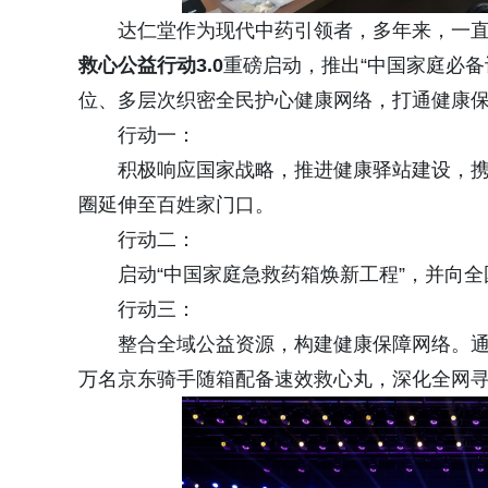
达仁堂作为现代中药引领者，多年来，一直
救
心
公
益
行
动
3
.
0
重磅启动，推出“中国家庭必
位、多层次织密全民护心健康网络，打通健康保
行动一：
积极响应国家战略，推进健康驿站建设，携
圈延伸至百姓家门口。
行动二：
启动“中国家庭急救药箱焕新工程”，并向全
行动三：
整合全域公益资源，构建健康保障网络。通过
万名京东骑手随箱配备速效救心丸，深化全网