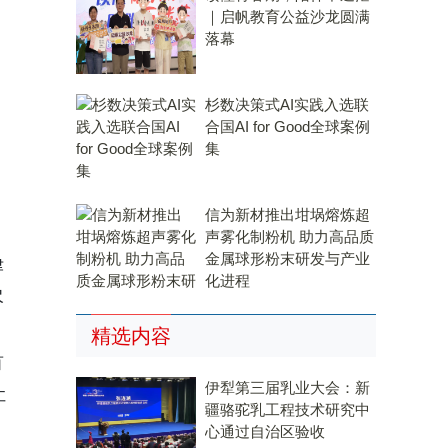
｜启帆教育公益沙龙圆满
落幕
杉数决策式AI实践入选联
合国AI for Good全球案例
集
信为新材推出坩埚熔炼超
声雾化制粉机 助力高品质
金属球形粉末研发与产业
津
化进程
尽
精选内容
首
伊犁第三届乳业大会：新
让
疆骆驼乳工程技术研究中
心通过自治区验收