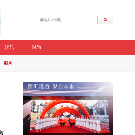
娱乐
时尚
图片
救