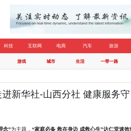
科技
互联网
电商
汽车
旅游
游戏
城市
生活
一带一路
进新华社-山西分社 健康服务守
理
念
”
为主题，
“
家
庭
必
备
救
在
身
边
成
救
心
生
”
达
仁
堂
速
效