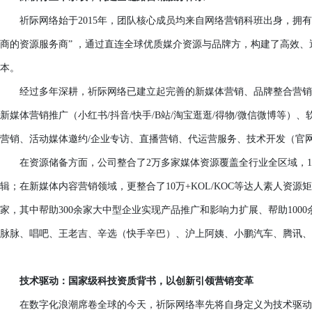
祈际网络始于
2015年，团队核心成员均来自网络营销科班出身，拥
商的资源服务商” ，通过直连全球优质媒介资源与品牌方，构建了高效、
本。
经过多年深耕，祈际网络已建立起完善的新媒体营销、品牌整合营销
新媒体营销推广（小红书
/抖音/快手/B站/淘宝逛逛/得物/微信微博等
营销、活动媒体邀约/企业专访、直播营销、代运营服务、技术开发（官网
在资源储备方面，公司整合了
2万多家媒体资源覆盖全行业全区域，1
辑；在新媒体内容营销领域，更整合了10万+KOL/KOC等达人素人资源
家，其中帮助300余家大中型企业实现产品推广和影响力扩展、帮助10
脉脉、唱吧、王老吉、辛选（快手辛巴）、沪上阿姨、小鹏汽车、腾讯、
技术驱动：国家级科技资质背书，以创新引领营销变革
在数字化浪潮席卷全球的今天，祈际网络率先将自身定义为
技术驱动