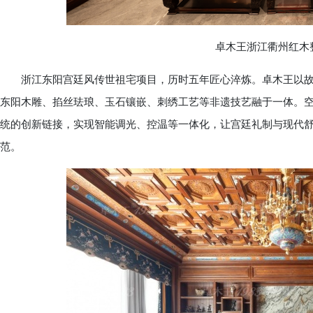
卓木王浙江衢州红木整
浙江东阳宫廷风传世祖宅项目，历时五年匠心淬炼。卓木王以故
东阳木雕、掐丝珐琅、玉石镶嵌、刺绣工艺等非遗技艺融于一体。
统的创新链接，实现智能调光、控温等一体化，让宫廷礼制与现代
范。