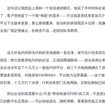
这句话让我想起上周和一个创业者的聊天。他花了半年时间在某
了，客户突然提了一个很“奇葩”的需求——不过就是系统里多加几
平台下次版本更新，要么推倒重来。他当时的表情我至今记得：就像
去原厂指定维修点，价格贵不说，还得排队等两周。
这几年低代码和无代码的市场规模一直在涨，保守估计也有四五
现实：绝大多数用低代码的企业，正深陷围城困境——进去容易出
业企业去年花了十几万上一套低代码平台，前三个月拖拖拽拽出了原
要做多层审批、对接原有ERP和MES，平台能力边界暴露——这个
目烂尾，十几万打了水漂，IT和业务部门互相甩锅。定制化限制已
所以企业到底需要什么?不是“帮你快速写代码”的工具，不是把
己的数字生态系统——可以持续进化，随时调整。看看那些真正在