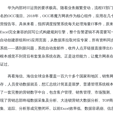
华为内部对IT运营的要求极高。随着业务频繁变动，流程IT部
名的OCC项目。2018年，OCC将魔方网表作为核心组件，应用在
营报告等。具体来看，指挥调度报警系统每天处理海量IT事件，原
Excel完全兼容的回写公式构建规则引擎，整个告警逻辑不再需要
自动创建群组和H5应用页面，从数据库拉取对应专家，所有资料同
系统——遇到新问题，系统自动发邮件，收件人点开链接直接弹出Ex
根本感觉不到背后有套复杂系统在跑。正是这些能力，让魔方网表在
证过。
再看海信。海信全球业务覆盖一百六十多个国家和地区，销售网络极
存，人员变动数据就丢，想汇总统计简直是噩梦。普通管理系统根
了一套完整的营销数字中台，包含客户管理、销售管理、市场预测
现了营销总部终端数据采集及分析、大连锁营销大数据分析、TOP
集、追踪、分析形成完整闭环。以前Excel效率低、数据容易崩、