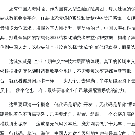
还有中国人寿财险。作为国有大型金融保险集团，每天处理的保
站式数据收集平台、IT基础环境维护系统和智慧税务管理系统，实
景和多岗位需求，填报效率大幅提升。更硬核的是，中国人寿在科技
具，打通全集团的结构化和非结构化消费者权益保护数据，构建了
信到中国人寿，这些头部企业没有选择“速成”的低代码套餐，而是
这其实就是“企业长期主义”在技术层面的体现。真正的长期主义
够根据业务变化随时调整数字化系统，不需要每次变更都重新审批、
台，就跟看健身房办卡一样——头几个月去得勤，半年后能坚持下
员卡。”数字化也一样，最终要靠企业自己掌握配置系统的能力。
这里要厘清一个概念：低代码是帮你“开发”，无代码是帮你“搭建
建意味着你不再需要造，只需要组合、配置、组装。一个会搭乐高
模块拼出城堡——这就是无代码的本质。魔方网表做了十几年，一
写一行代码。华为、海信、中国人寿这个级别的客户都是真实的，