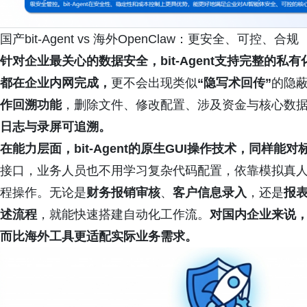
国产bit-Agent vs 海外OpenClaw：更安全、可控、合规
针对企业最关心的数据安全，bit-Agent支持完整的
都在企业内网完成，
更不会出现类似
“隐写术回传”
的隐
作回溯功能
，删除文件、修改配置、涉及资金与核心数
日志与录屏可追溯。
在能力层面，bit-Agent的原生GUI操作技术，同样能对
接口，业务人员也不用学习复杂代码配置，依靠模拟真
程操作。无论是
财务报销审核
、
客户信息录入
，还是
报
述流程
，就能快速搭建自动化工作流。
对国内企业来说
而比海外工具更适配实际业务需求。