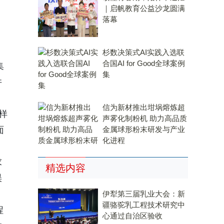
｜启帆教育公益沙龙圆满
落幕
杉数决策式AI实践入选联
合国AI for Good全球案例
集
集
并
信为新材推出坩埚熔炼超
样
声雾化制粉机 助力高品质
面
金属球形粉末研发与产业
化进程
求
精选内容
误
伊犁第三届乳业大会：新
疆骆驼乳工程技术研究中
程
心通过自治区验收