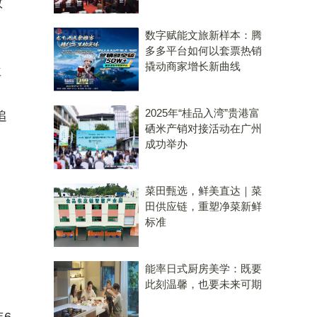
数
数字赋能文旅新样本：腾
多多平台如何以套票热销
撬动商家增长新曲线
位
2025年“桂品入湾”贵港富
追
硒米产销对接活动在广州
成功举办
菜田甄选，鲜美直达｜菜
田供应链，重塑净菜新鲜
标准
能率日式厨房美学：既要
此刻温馨，也要未来可期