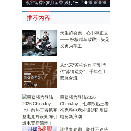
溪谷留香×岁月留香 践行“三
茶统筹”，传承传统，科技兴
推荐内容
茶
天生超会跑，心中存正义
—— 极核赠车致敬汕头见
义勇为车主
从北宋“苏杭造作局”到当
代“苏御造办”，千年金工
双脉合流
黑鲨强势登陆2026
ChinaJoy，七年散热王者
携完整电竞外设矩阵引爆
电竞新浪潮！
读懂青春期，陪伴不迷茫