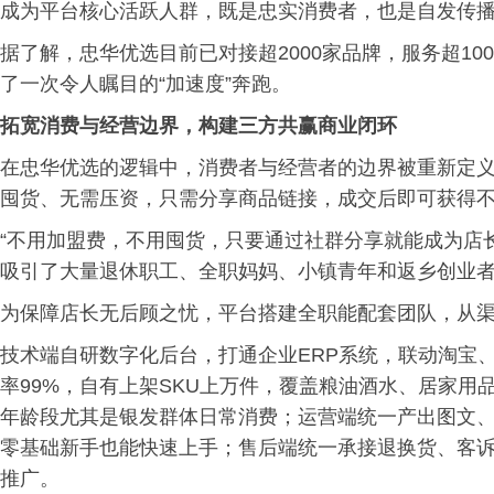
成为平台核心活跃人群，既是忠实消费者，也是自发传
据了解，忠华优选目前已对接超2000家品牌，服务超10
了一次令人瞩目的“加速度”奔跑。
拓宽
消费与经营边界，构建三方共赢商业闭环
在忠华优选的逻辑中，消费者与经营者的边界被重新定义。
囤货、无需压资，只需分享商品链接，成交后即可获得不
“不用加盟费，不用囤货，只要通过社群分享就能成为店
吸引了大量退休职工、全职妈妈、小镇青年和返乡创业
为保障店长无后顾之忧，平台搭建全职能配套团队，从
技术端自研数字化后台，打通企业ERP系统，联动淘宝
率99%，自有上架SKU上万件，覆盖粮油酒水、居家
年龄段尤其是银发群体日常消费；运营端统一产出图文
零基础新手也能快速上手；售后端统一承接退换货、客
推广。