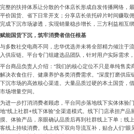
完整的扶持体系让分散的个体店长形成自发传播网络，
平价国货、省下日常开支；分享店长依托碎片时间赚取
完成下沉市场渗透，实现销量稳步增长，三方利益相互
赋能国货下沉，筑牢消费
者
信任根基
与多数社交电商不同，忠华优选并未将全部精力倾注于流
入供应链。平台专门组建选品团队，针对用户实际需求
平台商品负责人介绍：“我们的核心定位不只是单纯售卖
解决衣食住行、健康养护各类消费需求。”深度打磨供应
下沉市场的高效核心渠道。大量品质过硬的本土国货，
市场增量空间。
为进一步打消消费者顾虑，平台同步落地线下实体体验
地“线上社群+线下体验”全渠道模式。线下门店承担产
摸、体验产品，亲眼确认品质后再到社群线上下单；线
客线上持续消费。线上线下双向导流互补，贴合人们“眼